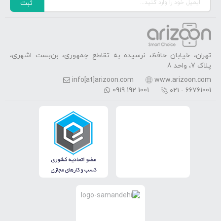
ثبت
تهران، خیابان حافظ، نرسیده به تقاطع جمهوری، بن‌بست اشهری،
پلاک 7، واحد 8
info[at]arizoon.com
www.arizoon.com
0919 192 1001
۰۲۱ - 66761001