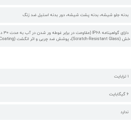
بدنه جلو شیشه، بدنه پشت شیشه، دور بدنه استیل ضد زنگ
دارای گواهینامه IP68 (مقاومت در برابر غوطه ور شدن در آب به مدت 30 دقیقه تا عمق 6 متر و مقاومت کامل در برابر گرد و غبار)
خش (Scratch-Resistant Glass)، پوشش ضد چربی و اثر انگشت (Oleophobic Coating)
۱ ترابایت
۶ گیگابایت
ندارد