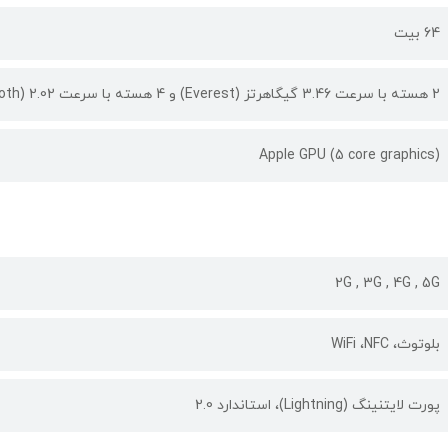
64 بیت
2 هسته با سرعت 3.46 گیگاهرتز (Everest) و 4 هسته با سرعت 2.02 (Sawtooth)
Apple GPU (5 core graphics)
2G , 3G , 4G , 5G
بلوتوث، WiFi ،NFC
پورت لایتنینگ (Lightning)، استاندارد 2.0