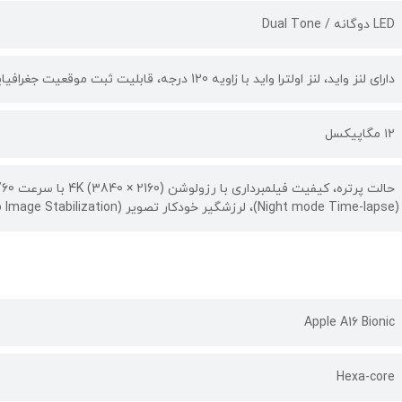
LED دوگانه / Dual Tone
دارای لنز واید، لنز اولترا واید با زاویه 120 درجه، قابلیت ثبت موقعیت جغرافیایی تصویر، قابلیت تشخیص چهره، قابلیت عکاسی HDR
۱۲ مگاپیکسل
(Night mode Time-lapse)، لرزشگیر خودکار تصویر (Auto Image Stabilization)، قابلیت عکاسی HDR
Apple A16 Bionic
Hexa-core