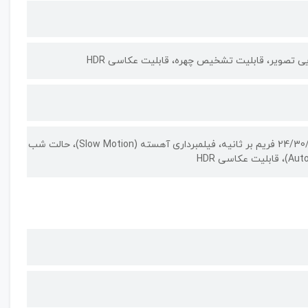
حالت پرتره، کیفیت فیلمبرداری با رزولوشن (2160 × 3840) 4K با سرعت 24/30/60 فریم بر ثانیه، فیلمبرداری آهسته (Slow Motion)، حالت شب