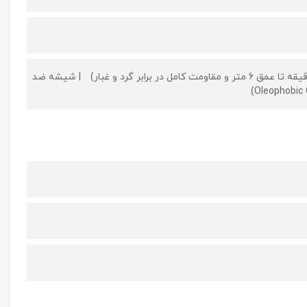
شیشه ضد