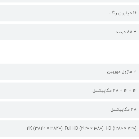
16 میلیون رنگ
88.3 درصد
3 ماژول دوربین
12 + 12 + 48 مگاپیکسل
48 مگاپیکسل
(4K (3840 × 3840), Full HD (1920 × 1080), HD (1280 × 720