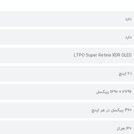
دارد
دارد
LTPO Super Retina XDR OLED
6.1 اینچ
2796 × 1290 پیکسل
460 پیکسل در هر اینچ
120 هرتز