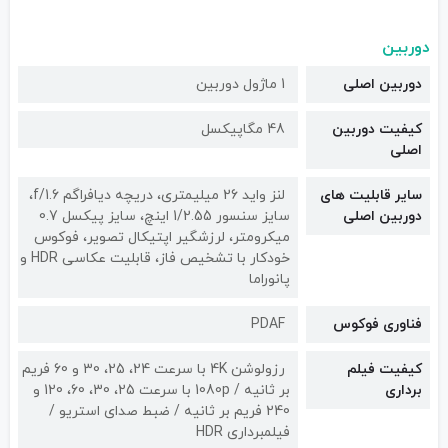
دوربین
دوربین اصلی
1 ماژول دوربین
کیفیت دوربین‌
48 مگاپیکسل
اصلی
سایر قابلیت های
لنز واید 26 میلیمتری، دریچه دیافراگم f/1.6،
دوربین اصلی
سایز سنسور 1/2.55 اینچ، سایز پیکسل 0.7
میکرومتر، لرزشگیر اپتیکال تصویر، فوکوس
خودکار با تشخیص فاز، قابلیت عکاسی HDR و
پانوراما
فناوری فوکوس
PDAF
کیفیت فیلم
رزولوشن 4K با سرعت 24، 25، 30 و 60 فریم
برداری
بر ثانیه / 1080p با سرعت 25، 30، 60، 120 و
240 فریم بر ثانیه / ضبط صدای استریو /
فیلمبرداری HDR