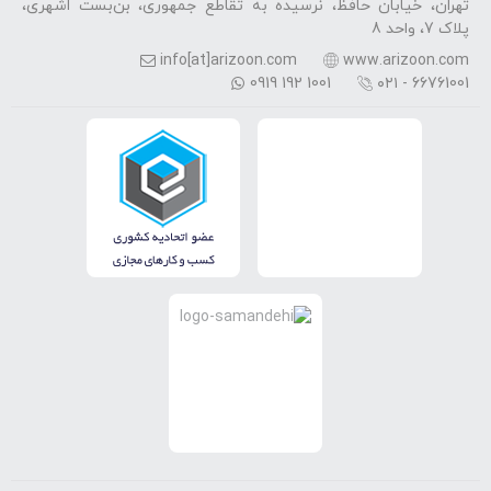
تهران، خیابان حافظ، نرسیده به تقاطع جمهوری، بن‌بست اشهری،
پلاک 7، واحد 8
info[at]arizoon.com
www.arizoon.com
0919 192 1001
۰۲۱ - 66761001