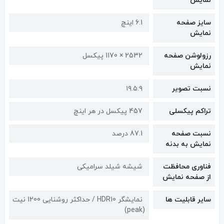
نمایش
سایز صفحه
6.1 اینچ
نمایش
رزولوشن صفحه
2532 × 1170 پیکسل
نمایش
نسبت تصویر
۱۹.۵:۹
تراکم پیکسلی
457 پیکسل در هر اینچ
نسبت صفحه
87.1 درصد
نمایش به بدنه
فناوری محافظت
شیشه شیلد سرامیکی
از صفحه نمایش
سایر قابلیت ها
نمایشگر HDR10 / حداکثر روشنایی 1200 نیت
(peak)