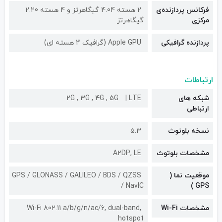
فرکانس پردازنده‌ی
2 هسته 4.04 گیگاهرتز و 4 هسته 2.20
مرکزی
گیگاهرتز
پردازنده گرافیکی
Apple GPU (گرافیک 4 هسته ای)
ارتباطات
شبکه های
LTE
2G , 3G , 4G , 5G
ارتباطی
نسخه بلوتوث
۵.۳
مشخصات بلوتوث
A۲DP, LE
موقعیت نما (
GPS / GLONASS / GALILEO / BDS / QZSS
/ NavIC
GPS )
مشخصات Wi-Fi
Wi-Fi 802.11 a/b/g/n/ac/6, dual-band,
hotspot