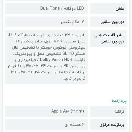
فلش
LED دوگانه / Dual Tone
دوربین سلفی
۱۲ مگاپیکسل
سایر قابلیت های
لنز واید 23 میلیمتری، دریچه دیافراگم f/1.9،
دوربین سلفی
سایز سنسور 1/3.6 اینچ، سایز پیکسل 1.0
میکرومتر، فوکوس خودکار با تشخیص فاز،
حسگر SL 3D تشخیص عمق و بیومتریک،
قابلیت Dolby Vision HDR / فیلمبرداری با
رزولوشن 4K با سرعت 24، 25، 30 و 60 فریم
بر ثانیه / 1080p با سرعت 25، 30، 60 و 120
فریم بر ثانیه
پردازنده
تراشه
Apple A18 (3 nm)
پردازنده مرکزی
6 هسته ای