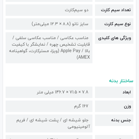
تعداد سیم کارت
دو سیم‌کارت
نوع سیم کارت
سایز نانو (۸.۸ × ۱۲.۳ میلی‌متر)
ویژگی های کلیدی
مناسب عکاسی / مناسب عکاسی سلفی /
قابلیت تشخیص چهره / نمایشگر با کیفیت
بالا / Apple Pay (ویزا، مسترکارت، گواهینامه
AMEX)
ساختار بدنه
ابعاد
7.8 × 71.5 × 146.7 میلی متر
وزن
167 گرم
جنس بدنه
جلو شیشه ای / پشت شیشه ای / فریم
آلومینیومی