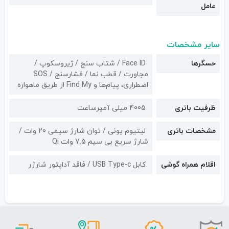
عامل
سایر مشخصات
حسگرها
Face ID / شتاب سنج / ژیروسکوپ /
مجاورت / قطب نما / فشارسنج / SOS
اضطراری، پیام‌ها و Find My از طریق ماهواره
ظرفیت باتری
4005 میلی آمپرساعت
مشخصات باتری
لیتیوم یونی / توان شارژ سیمی 20 وات /
شارژ سریع بی سیم 7.5 وات Qi
اقلام همراه گوشی
کابل USB Type-c / فاقد آداپتور شارژر