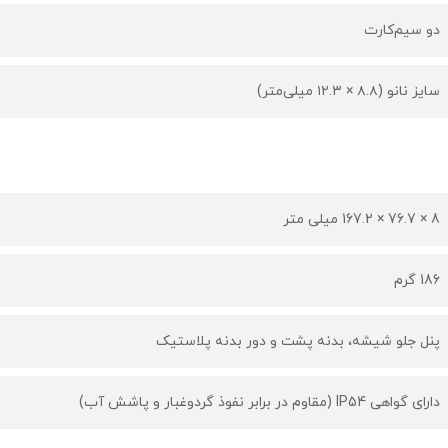
دو سیم‌کارت
سایز نانو (۸.۸ × ۱۲.۳ میلی‌متر)
8 × 76.7 × 167.2 میلی متر
186 گرم
پنل جلو شیشه، بدنه پشت و دور بدنه پلاستیک
دارای گواهی IP54 (مقاوم در برابر نفوذ گردوغبار و پاشش آب)