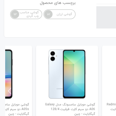
برچسب های محصول
گوشی مناسب
گوشی ارزان
93
62
وب گردی
ائومی مدل Redmi A3x
گوشی موبایل سامسونگ مدل Galaxy
A06 دو سیم کارت ظرفیت 128/4
گیگابایت - چین
گیگابایت - چین