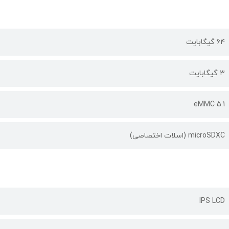
۶۴ گیگابایت
۳ گيگابايت
eMMC 5.1
microSDXC (اسلات اختصاصی)
IPS LCD