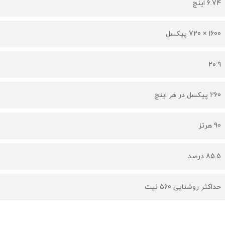
6.74 اینچ
1600 × 720 پیکسل
۲۰:۹
260 پیکسل در هر اینچ
90 هرتز
85.5 درصد
حداکثر روشنایی 560 نیت