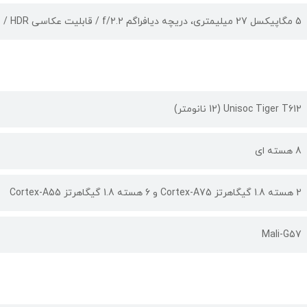
5 مگاپیکسل 27 میلیمتری، دریچه دیافراگم f/2.2 / قابلیت عکاسی HDR / فیلمبرداری با رزولوشن 720p با سرعت 30 فریم بر ثانیه
Unisoc Tiger T612 (12 نانومتر)
8 هسته ای
2 هسته 1.8 گیگاهرتز Cortex-A75 و 6 هسته 1.8 گیگاهرتز Cortex-A55
Mali-G57