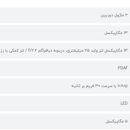
2 ماژول دوربین
۱۳ مگاپیکسل
13 مگاپیکسل لنز واید 25 میلیمتری، دریچه دیافراگم f/2.2 / لنز کمکی با رزولوشن 0.08 مگاپیکسل / قابلیت عکاسی پانوراما و HDR
PDAF
1080p با سرعت 30 فریم بر ثانیه
LED
۵ مگاپیکسل