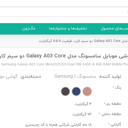
ب‌های محصول
تخفیف‌ها و جشنواره‌ها
مگ‌زون
64 گیگابایت
موبایل سامسونگ مدل Galaxy A03 Core دو سیم کارت ظرفیت 64/4 گیگابایت
Samsung Galaxy A03 Core SM-A032F/DS Dual SIM 64GB & 4GB RAM Mobile Ph
تولید کننده:
سامسونگ | Samsung
دسته‌بندی:
گوشی موب
رنگ
*
حافظه رم
*
4 گیگابایت
حافظه داخلی
*
64 گیگابایت
گارانتی
*
18 ماه گارانتی شرکتی همراه با کد رجیستری