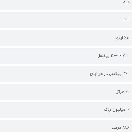
دارد
TFT
۶.۵ اینچ
720 × 1600 پیکسل
270 پیکسل در هر اینچ
60 هرتز
16 میلیون رنگ
81.8 درصد