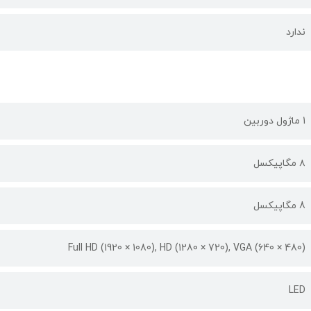
ندارد
1 ماژول دوربین
۸ مگاپیکسل
8 مگاپیکسل
(Full HD (1920 × 1080), HD (1280 × 720), VGA (640 × 480
LED