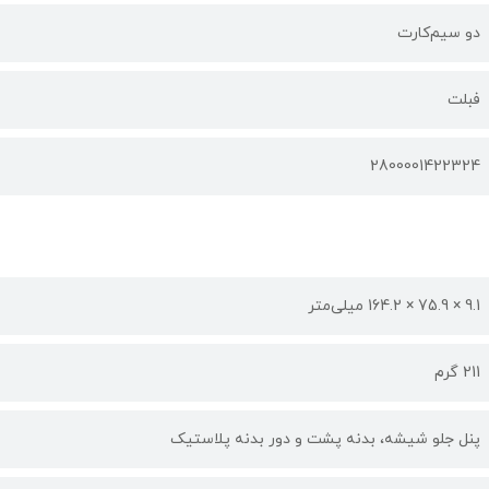
دو سیم‌کارت
فبلت
2800001422324
9.1 × 75.9 × 164.2 میلی‌متر
211 گرم
پنل جلو شیشه، بدنه پشت و دور بدنه پلاستیک