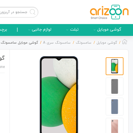
گوشی موبایل
تبلت
لوازم جانبی
|
برچس
گوشی موبایل
سامسونگ
سامسونگ سری A
گوشی موبایل سامسونگ مدل Galaxy A03 Core دو سیم کارت ظرفیت /4
گوشی 
گوشی موبایل
one
لوازم جانبی
زون