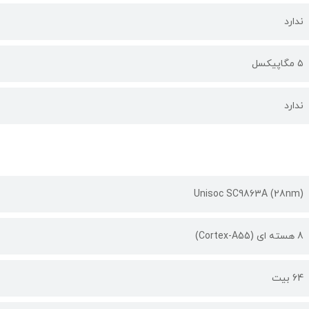
ندارد
۵ مگاپیکسل
ندارد
Unisoc SC9863A (28nm)
8 هسته ای (Cortex-A55)
64 بیت