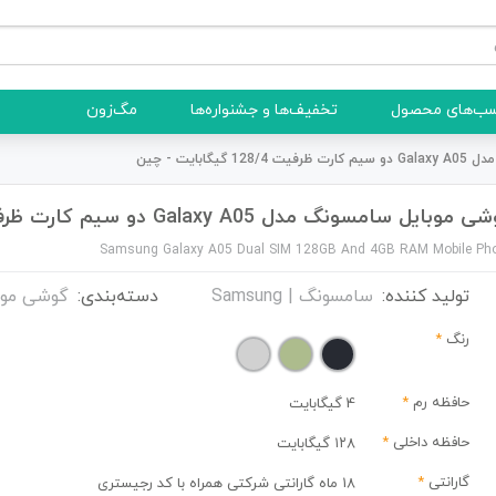
ب‌های محصول
تخفیف‌ها و جشنواره‌ها
مگ‌زون
گابایت - چین
موبایل سامسونگ مدل Galaxy A05 دو سیم کارت ظرفیت 128/4 گیگابایت - چین
Samsung Galaxy A05 Dual SIM 128GB And 4GB RAM Mobile Ph
تولید کننده:
سامسونگ | Samsung
دسته‌بندی:
گوشی موب
رنگ
*
حافظه رم
*
4 گیگابایت
حافظه داخلی
*
۱۲۸ گیگابایت
گارانتی
*
18 ماه گارانتی شرکتی همراه با کد رجیستری