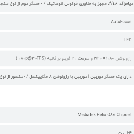
دیافراگم f/۱.۸، مجهز به فناوری فوکوس اتوماتیک / - حسگر دوم از نوع سنجش‌عمق (depth) با رزولوشن ۲ مگاپیکسل، دریچه‌ی دیافراگم f/۲.۴
AutoFocus
LED
رزولوشن ۱۰۸۰ × ۱۹۲۰ و سرعت ۳۰ فریم بر ثانیه (۱۰۸۰p@۳۰FPS)
دارای یک حسگر دوربین | دوربین‌ با رزولوشن ۸ مگاپیکسل / -سنسور از نوع عریض (wide)، دریچه‌ی دیافراگم f/۲.۲
Mediatek Helio G۸۵ Chipset
64 بیت