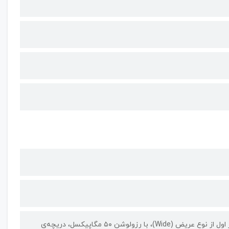
دارای ۲ حسگر دوربین | دوربین‌هایی با رزولوشن ۵۰+۲ مگاپیکسل / - حسگر اول از نوع عریض (Wide)، با رزولوشن ۵۰ مگاپیکسل، دریچه‌ی