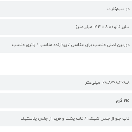
دو سیم‌کارت
سایز نانو (۸.۸ × ۱۲.۳ میلی‌متر)
دوربین اصلی مناسب برای عکاسی / پردازنده مناسب / باتری مناسب
۸.۸×۷۸.۲×۱۶۸.۸ میلی‌متر
۱۹۵ گرم
قاب جلو از جنس شیشه / قاب پشت و فریم از جنس پلاستیک