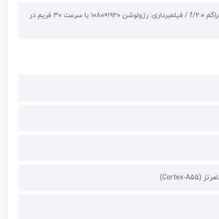
دارای حسگری با رزولوشن ۱۳ مگاپیکسل از نوع عریض (wide)، دریچه‌ی دیافراگم f/۲.۰ / فیلمبرداری: رزولوشن ۱۹۲۰×۱۰۸۰ با سرعت ۳۰ فریم در