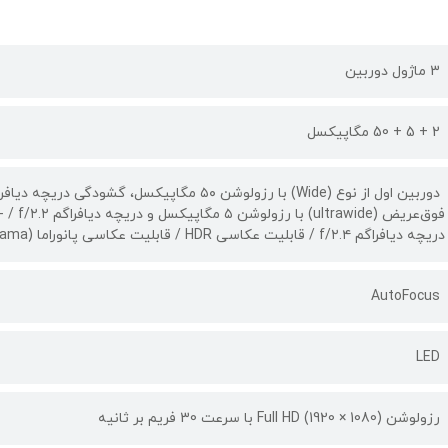
3 ماژول دوربین
2 + 5 + 50 مگاپیکسل
دریچه دیافراگم f/۲.۴ / قابلیت عکاسی HDR / قابلیت عکاسی پانوراما (Panorama) /
AutoFocus
LED
رزولوشن (1080 × 1920) Full HD با سرعت 30 فریم بر ثانیه