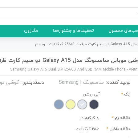
ب‌های محصول
تخفیف‌ها و جشنواره‌ها
مگ‌زون
ایت - ویتنام
وبایل سامسونگ مدل Galaxy A15 دو سیم کارت ظرفیت 256/8 گیگابایت - ویتنام
Samsung Galaxy A15 Dual SIM 256GB And 8GB RAM Mobile Phone - Viet
تولید کننده:
سامسونگ | Samsung
دسته‌بندی:
گوشی موب
رنگ
*
آبی روشن
حافظه رم
*
8 گیگابایت
حافظه داخلی
*
۲۵۶ گیگابایت