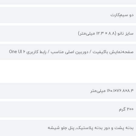
دو سیم‌کارت
سایز نانو (۸.۸ × ۱۲.۳ میلی‌متر)
صفحه‌نمایش با‌کیفیت / دوربین اصلی مناسب / رابط کاربری One UI ۶
۸.۴×۷۶.۸×۱۶۰.۱ میلی‌متر
200 گرم
بدنه پشت و دور بدنه پلاستیک, پنل جلو شیشه