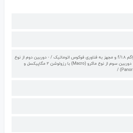
دوربین اول از نوع (Wide) با رزولوشن ۵۰ مگاپیکسل، گشودگی دریچه دیافراگم f/۱.۸ و مجهز به فناوری فوکوس اتوماتیک / - دوربین دوم از نوع
فوق‌عریض (ultrawide) با رزولوشن ۵ مگاپیکسل و دریچه دیافراگم f/۲.۲ / - دوربین سوم از نوع ماکرو (Macro) با رزولوشن ۲ مگاپیکسل و