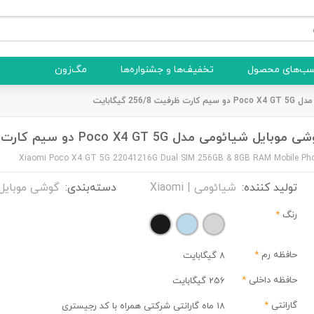
ب‌های محصول
تخفیف‌ها و جشنواره‌ها
مگ‌زون
256 گیگابایت
موبایل شیائومی مدل Poco X4 GT 5G دو سیم کارت ظرفیت 256/8 گیگابایت
Xiaomi Poco X4 GT 5G 22041216G Dual SIM 256GB & 8GB RAM Mobile Ph
تولید کننده:
شیائومی | Xiaomi
دسته‌بندی:
گوشی موبایل
رنگ
*
حافظه رم
*
8 گیگابایت
حافظه داخلی
*
256 گیگابایت
گارانتی
*
18 ماه گارانتی شرکتی همراه با کد رجیستری