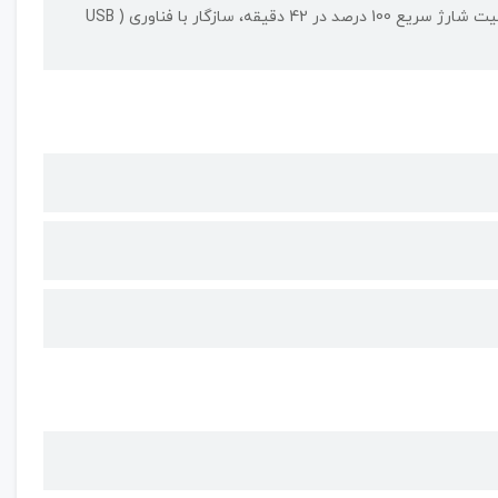
دارای قابلیت شارژ سریع 67 واتی (Fast Baterry Charging 67W)، دارای قابلیت شارژ سریع 100 درصد در 42 دقیقه، سازگار با فناوری ( USB