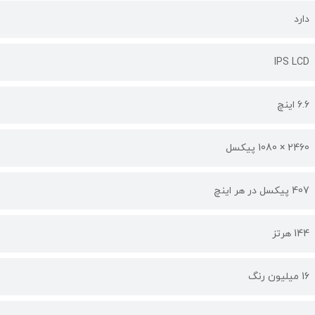
دارد
IPS LCD
6.6 اینچ
2460 × 1080 پیکسل
407 پیکسل در هر اینچ
144 هرتز
16 میلیون رنگ