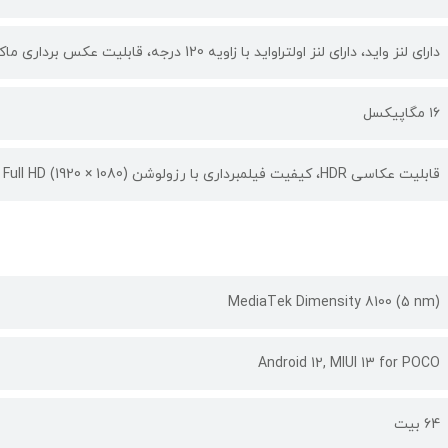
دارای لنز واید، دارای لنز اولتراواید با زاویه 120 درجه، قابلیت عکس برداری ماکرو (Macro)، قابلیت عکاسی و فیلمبرداری HDR
۱۶ مگاپیکسل
قابلیت عکاسی HDR، کیفیت فیلمبرداری با رزولوشن (1080 × 1920) Full HD با سرعت 30 فریم بر ثانیه
MediaTek Dimensity 8100 (5 nm)
Android 12, MIUI 13 for POCO
64 بیت