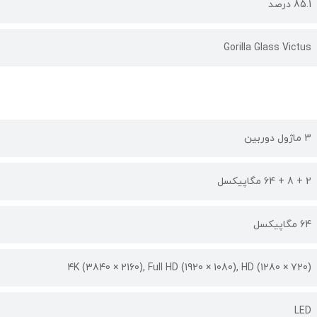
85.1 درصد
Gorilla Glass Victus
3 ماژول دوربین
2 + 8 + 64 مگاپیکسل
64 مگاپیکسل
(4K (3840 × 2160), Full HD (1920 × 1080), HD (1280 × 720
LED