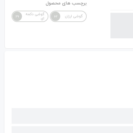
برچسب های محصول
گوشی دکمه
گوشی ارزان
29
62
ای