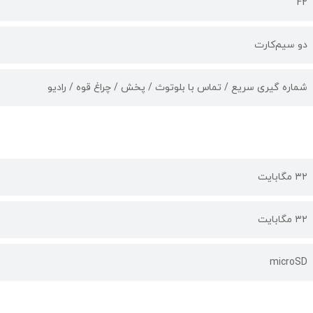
F2
دو سیم‌کارت
شماره گیری سریع / تماس با بلوتوث / پخش / چراغ قوه / رادیو
۳۲ مگابایت
۳۲ مگابایت
microSD