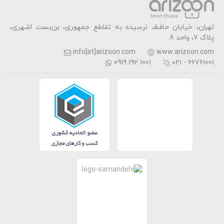
تهران، خیابان حافظ، نرسیده به تقاطع جمهوری، بن‌بست اشهری،
پلاک 7، واحد 8
info[at]arizoon.com
www.arizoon.com
0919 192 1001
۰۲۱ - 66761001