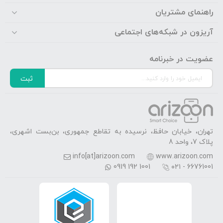
راهنمای مشتریان
آریزون در شبکه‌های اجتماعی
عضویت در خبرنامه
ثبت
تهران، خیابان حافظ، نرسیده به تقاطع جمهوری، بن‌بست اشهری،
پلاک 7، واحد 8
info[at]arizoon.com
www.arizoon.com
0919 192 1001
۰۲۱ - 66761001