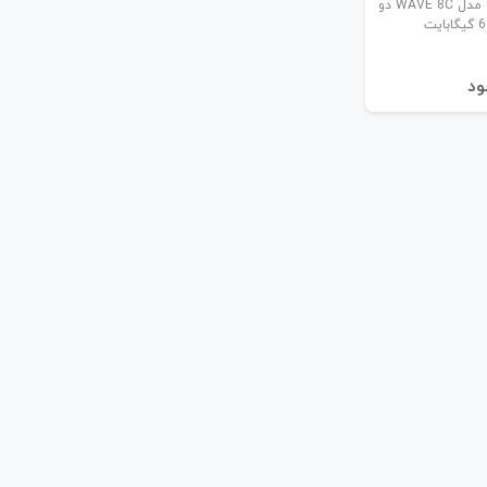
گوشی موبایل بلک ویو مدل WAVE 8C دو
ود