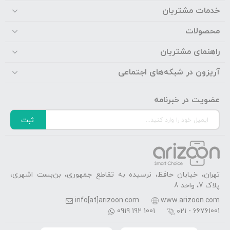
خدمات مشتریان
محصولات
راهنمای مشتریان
آریزون در شبکه‌های اجتماعی
عضویت در خبرنامه
ثبت
تهران، خیابان حافظ، نرسیده به تقاطع جمهوری، بن‌بست اشهری،
پلاک 7، واحد 8
info[at]arizoon.com
www.arizoon.com
0919 192 1001
۰۲۱ - 66761001