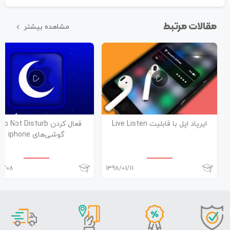
مقالات مرتبط
مشاهده بیشتر
ایرپاد اپل با قابلیت Live Listen
گوشی‌های iphone
01/08
1398/01/11