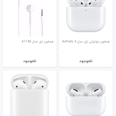
هدفون بلوتوثی اپل مدل AirPods 4
هدفون اپل مدل A1748
نا‌موجود
نا‌موجود