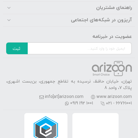
راهنمای مشتریان
آریزون در شبکه‌های اجتماعی
عضویت در خبرنامه
ثبت
تهران، خیابان حافظ، نرسیده به تقاطع جمهوری، بن‌بست اشهری،
پلاک 7، واحد 8
info[at]arizoon.com
www.arizoon.com
0919 192 1001
۰۲۱ - 66761001