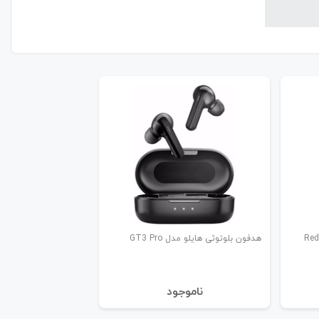
 شیائومی مدل Redmi
هدفون بلوتوثی هایلو مدل GT3 Pro
نا‌موجود