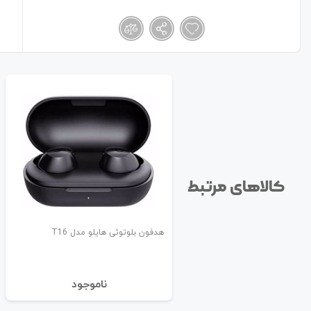
کالاهای مرتبط
هدفون بلوتوثی هایلو مدل T16
نا‌موجود