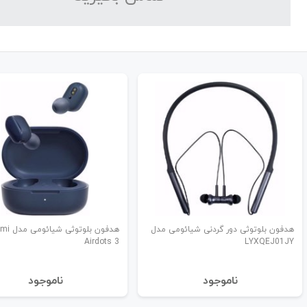
هدفون بلوتوثی دور گردنی شیائومی مدل
هدفون بلوتوثی
Airdots 3
LYXQEJ01JY
نا‌موجود
نا‌موجود