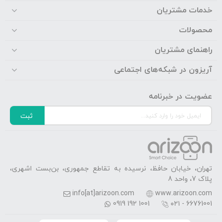
خدمات مشتریان
محصولات
راهنمای مشتریان
آریزون در شبکه‌های اجتماعی
عضویت در خبرنامه
ثبت
تهران، خیابان حافظ، نرسیده به تقاطع جمهوری، بن‌بست اشهری،
پلاک 7، واحد 8
info[at]arizoon.com
www.arizoon.com
0919 192 1001
۰۲۱ - 66761001