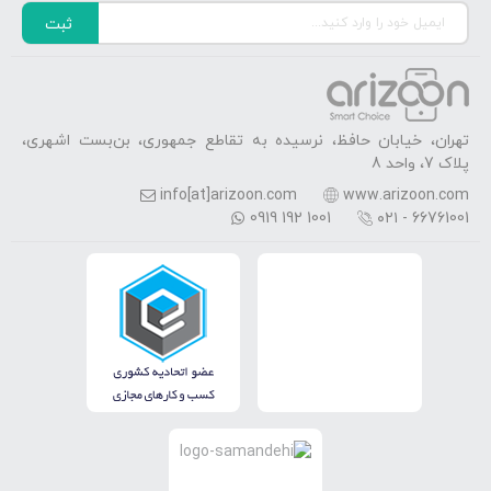
ثبت
تهران، خیابان حافظ، نرسیده به تقاطع جمهوری، بن‌بست اشهری،
پلاک 7، واحد 8
info[at]arizoon.com
www.arizoon.com
0919 192 1001
۰۲۱ - 66761001