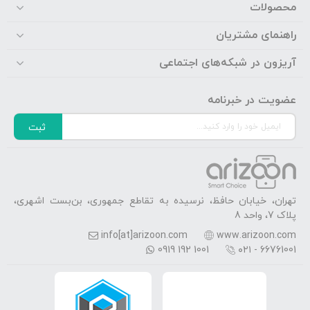
محصولات
راهنمای مشتریان
آریزون در شبکه‌های اجتماعی
عضویت در خبرنامه
ثبت
تهران، خیابان حافظ، نرسیده به تقاطع جمهوری، بن‌بست اشهری،
پلاک 7، واحد 8
info[at]arizoon.com
www.arizoon.com
0919 192 1001
۰۲۱ - 66761001