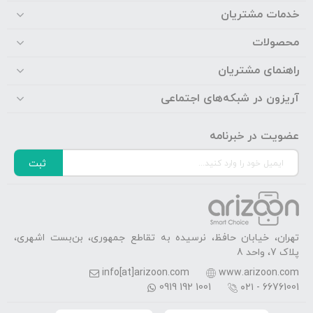
خدمات مشتریان
محصولات
راهنمای مشتریان
آریزون در شبکه‌های اجتماعی
عضویت در خبرنامه
ثبت
تهران، خیابان حافظ، نرسیده به تقاطع جمهوری، بن‌بست اشهری،
پلاک 7، واحد 8
info[at]arizoon.com
www.arizoon.com
0919 192 1001
۰۲۱ - 66761001