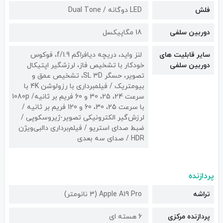
فلش
LED دوگانه / Dual Tone
دوربین سلفی
18 مگاپیکسل
سایر قابلیت های
لنز واید، دریچه دیافراگم f/1.9، فوکوس
دوربین سلفی
خودکار با تشخیص فاز، لرزشگیر اپتیکال
تصویر، حسگر SL 3D، تشخیص عمق و
بیومتریک / فیلمبرداری با رزولوشن 4K با
سرعت 24، 25، 30 و 60 فریم بر ثانیه/ 1080p
با سرعت 25، 30، 60 و 120 فریم بر ثانیه /
لرزش‌گیر الکترونیکی تصویر-ژیروسکوپی /
ضبط صدای استریو / فیلم‌برداری دالبی‌ویژن
HDR / صدای سه بعدی
پردازنده
تراشه
Apple A19 Pro (3 نانومتر)
پردازنده مرکزی
6 هسته ای