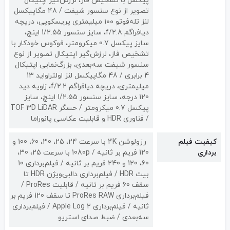
پیکسل با تشخیص فاز، لرزش‌گیر اپتیکال
تصویر از نوع سنسور شیفت / 48 مگاپیکسل
لنز تله‌فوتو ۱۰۰ میلیمتری پریسکوپی، دریچه
دیافراگم f/2.8، سایز سنسور 1/2.55 اینچ،
سایز پیکسل 0.7 میکرومتر، فوکوس خودکار با
تشخیص فاز، لرزش‌گیر اپتیکال تصویر از نوع
سنسور شیفت سه‌بعدی، بزرگ‌نمایی اپتیکال
4 برابری / 48 مگاپیکسل لنز اولتراواید 13
میلیمتری، دریچه دیافراگم f/2.2، زاویه دید
120 درجه، سایز سنسور 1/2.55 اینچ، سایز
پیکسل 0.7 میکرومتر / حسگر TOF 3D LiDAR
/ فناوری HDR و قابلیت عکاسی پانوراما
کیفیت فیلم
رزولوشن 4K با سرعت 24، 25، 30، 60، 100 و
برداری
120 فریم بر ثانیه / 1080p با سرعت 25، 30،
60، 120 و 240 فریم بر ثانیه / فیلم‌برداری 10
بیت HDR / فیلم‌برداری دالبی‌ویژن HDR تا
سقف 60 فریم بر ثانیه / قابلیت ProRes /
فیلم‌برداری ProRes RAW تا سقف 120 فریم بر
ثانیه / فیلم‌برداری Apple Log 2 / فیلم‌برداری
سه‌بعدی / ضبط صدای استریو