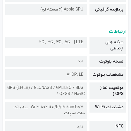
پردازنده گرافیکی
Apple GPU (6 هسته ای)
ارتباطات
شبکه های
LTE
2G , 3G , 4G , 5G
ارتباطی
نسخه بلوتوث
6.0
مشخصات بلوتوث
A۲DP, LE
موقعیت نما (
GPS (L1+L5) / GLONASS / GALILEO / BDS
/ QZSS / NavIC
GPS )
مشخصات Wi-Fi
Wi-Fi 802.11 a/b/g/n/ac/6e/7، سه باند،
هات اسپات
NFC
دارد