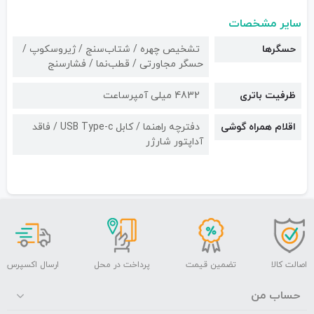
سایر مشخصات
حسگرها
تشخیص چهره / شتاب‌سنج / ژیروسکوپ /
حسگر مجاورتی / قطب‌نما / فشارسنج
ظرفیت باتری
4832 میلی آمپرساعت
اقلام همراه گوشی
دفترچه راهنما / کابل USB Type-c / فاقد
آداپتور شارژر
اصالت کالا
تضمین قیمت
پرداخت در محل
ارسال اکسپرس
حساب من