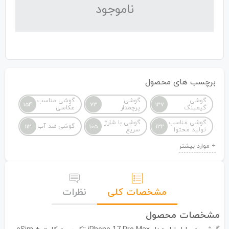
نا‌موجود
برچسب های محصول
گوشی
گوشی
گوشی مناسب
154
73
137
گیمینگ
پرچمدار
عکاسی
گوشی مناسب
گوشی با شارژ
گوشی ضد آب
112
105
132
تولید محتوا
سریع
مشخصات کلی
نظرات
مشخصات محصول