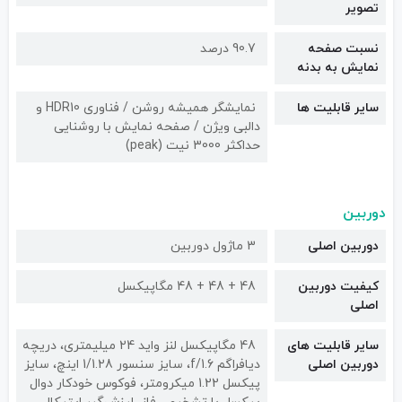
تصویر
نسبت صفحه
90.7 درصد
نمایش به بدنه
سایر قابلیت ها
نمایشگر همیشه روشن / فناوری HDR10 و
دالبی ویژن / صفحه نمایش با روشنایی
حداکثر 3000 نیت (peak)
دوربین
دوربین اصلی
3 ماژول دوربین
کیفیت دوربین‌
48 + 48 + 48 مگاپیکسل
اصلی
سایر قابلیت های
48 مگاپیکسل لنز واید 24 میلیمتری، دریچه
دوربین اصلی
دیافراگم f/1.6، سایز سنسور 1/1.28 اینچ، سایز
پیکسل 1.22 میکرومتر، فوکوس خودکار دوال