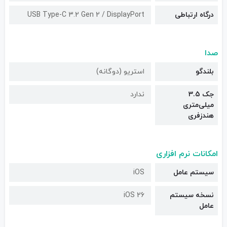
درگاه ارتباطی
USB Type-C 3.2 Gen 2 / DisplayPort
صدا
بلندگو
استریو (دوگانه)
جک 3.5
ندارد
میلی‌متری
هندزفری
امکانات نرم افزاری
سیستم عامل
iOS
نسخه سیستم
iOS 26
عامل