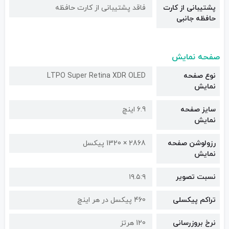
پشتیبانی از کارت
فاقد پشتیبانی از کارت حافظه
حافظه جانبی
صفحه نمایش
نوع صفحه
LTPO Super Retina XDR OLED
نمایش
سایز صفحه
6.9 اینچ
نمایش
رزولوشن صفحه
2868 × 1320 پیکسل
نمایش
نسبت تصویر
۱۹.۵:۹
تراکم پیکسلی
460 پیکسل در هر اینچ
نرخ بروزرسانی
120 هرتز