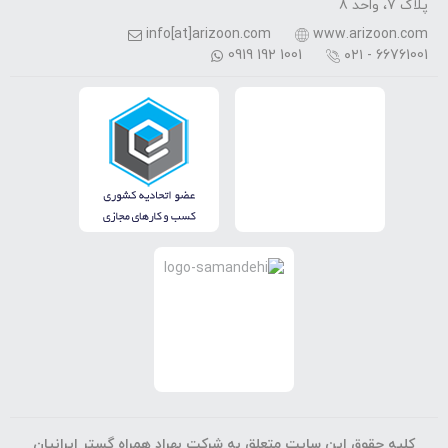
پلاک 7، واحد 8
info[at]arizoon.com
www.arizoon.com
0919 192 1001
۰۲۱ - 66761001
کلیه حقوق این سایت متعلق به شرکت بهراد همراه گستر ایرانیان