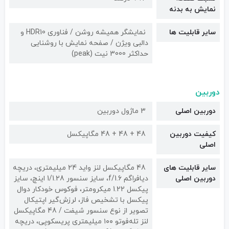
نمایش به بدنه
سایر قابلیت ها
نمایشگر همیشه روشن / فناوری HDR10 و
دالبی ویژن / صفحه نمایش با روشنایی
حداکثر 3000 نیت (peak)
دوربین
دوربین اصلی
3 ماژول دوربین
کیفیت دوربین‌
48 + 48 + 48 مگاپیکسل
اصلی
سایر قابلیت های
48 مگاپیکسل لنز واید 24 میلیمتری، دریچه
دوربین اصلی
دیافراگم f/1.6، سایز سنسور 1/1.28 اینچ، سایز
پیکسل 1.22 میکرومتر، فوکوس خودکار دوال
پیکسل با تشخیص فاز، لرزش‌گیر اپتیکال
تصویر از نوع سنسور شیفت / 48 مگاپیکسل
لنز تله‌فوتو ۱۰۰ میلیمتری پریسکوپی، دریچه