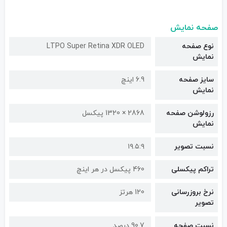
صفحه نمایش
نوع صفحه
LTPO Super Retina XDR OLED
نمایش
سایز صفحه
6.9 اینچ
نمایش
رزولوشن صفحه
2868 × 1320 پیکسل
نمایش
نسبت تصویر
۱۹.۵:۹
تراکم پیکسلی
460 پیکسل در هر اینچ
نرخ بروزرسانی
120 هرتز
تصویر
نسبت صفحه
90.7 درصد