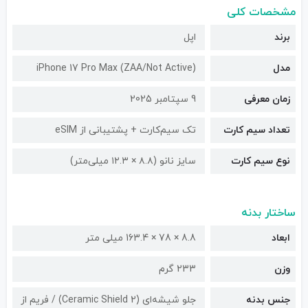
مشخصات کلی
برند
اپل
مدل
iPhone 17 Pro Max (ZAA/Not Active)
زمان معرفی
9 سپتامبر 2025
تعداد سیم کارت
تک سیم‌کارت + پشتیبانی از eSIM
نوع سیم کارت
سایز نانو (۸.۸ × ۱۲.۳ میلی‌متر)
ساختار بدنه
ابعاد
8.8 × 78 × 163.4 میلی متر
وزن
233 گرم
جنس بدنه
جلو شیشه‌ای (Ceramic Shield 2) / فریم از