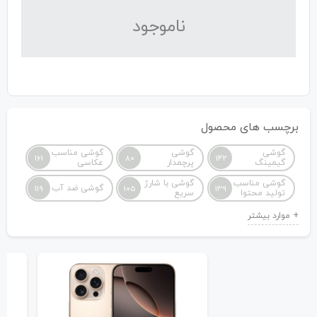
نا‌موجود
برچسب های محصول
گوشی
گوشی
گوشی مناسب
161
80
142
گیمینگ
پرچمدار
عکاسی
گوشی مناسب
گوشی با شارژ
گوشی ضد آب
119
105
139
تولید محتوا
سریع