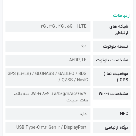
ارتباطات
شبکه های
LTE
2G , 3G , 4G , 5G
ارتباطی
نسخه بلوتوث
6.0
مشخصات بلوتوث
A۲DP, LE
موقعیت نما (
GPS (L1+L5) / GLONASS / GALILEO / BDS
/ QZSS / NavIC
GPS )
مشخصات Wi-Fi
Wi-Fi 802.11 a/b/g/n/ac/6e/7، سه باند،
هات اسپات
NFC
دارد
درگاه ارتباطی
USB Type-C 3.2 Gen 2 / DisplayPort