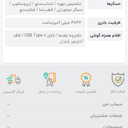
حسگرها
تشخیص چهره / شتاب‌سنج / ژیروسکوپ /
حسگر مجاورتی / قطب‌نما / فشارسنج
ظرفیت باتری
4832 میلی آمپرساعت
اقلام همراه گوشی
دفترچه راهنما / کابل USB Type-c / فاقد
آداپتور شارژر
اصالت کالا
تضمین قیمت
پرداخت در محل
ارسال اکسپرس
حساب من
خدمات مشتریان
محصولات