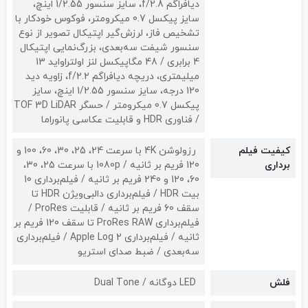
دیافراگم f/2.8، سایز سنسور 1/2.55 اینچ،
سایز پیکسل 0.7 میکرومتر، فوکوس خودکار با
تشخیص فاز، لرزش‌گیر اپتیکال تصویر از نوع
سنسور شیفت سه‌بعدی، بزرگ‌نمایی اپتیکال
4 برابری / 48 مگاپیکسل لنز اولتراواید 13
میلیمتری، دریچه دیافراگم f/2.2، زاویه دید
120 درجه، سایز سنسور 1/2.55 اینچ، سایز
پیکسل 0.7 میکرومتر / حسگر TOF 3D LiDAR
/ فناوری HDR و قابلیت عکاسی پانوراما
کیفیت فیلم
رزولوشن 4K با سرعت 24، 25، 30، 60، 100 و
برداری
120 فریم بر ثانیه / 1080p با سرعت 25، 30،
60، 120 و 240 فریم بر ثانیه / فیلم‌برداری 10
بیت HDR / فیلم‌برداری دالبی‌ویژن HDR تا
سقف 60 فریم بر ثانیه / قابلیت ProRes /
فیلم‌برداری ProRes RAW تا سقف 120 فریم بر
ثانیه / فیلم‌برداری Apple Log 2 / فیلم‌برداری
سه‌بعدی / ضبط صدای استریو
فلش
LED دوگانه / Dual Tone