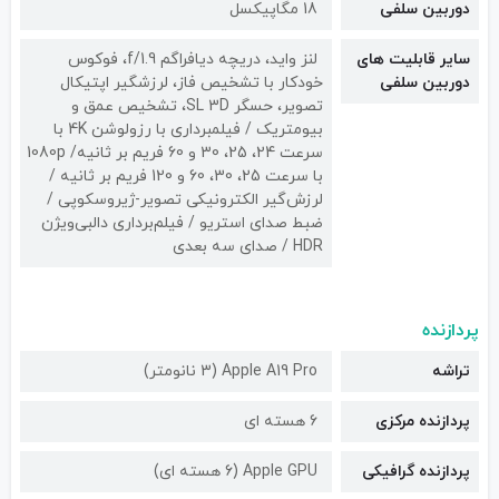
دوربین سلفی
18 مگاپیکسل
سایر قابلیت های
لنز واید، دریچه دیافراگم f/1.9، فوکوس
دوربین سلفی
خودکار با تشخیص فاز، لرزشگیر اپتیکال
تصویر، حسگر SL 3D، تشخیص عمق و
بیومتریک / فیلمبرداری با رزولوشن 4K با
سرعت 24، 25، 30 و 60 فریم بر ثانیه/ 1080p
با سرعت 25، 30، 60 و 120 فریم بر ثانیه /
لرزش‌گیر الکترونیکی تصویر-ژیروسکوپی /
ضبط صدای استریو / فیلم‌برداری دالبی‌ویژن
HDR / صدای سه بعدی
پردازنده
تراشه
Apple A19 Pro (3 نانومتر)
پردازنده مرکزی
6 هسته ای
پردازنده گرافیکی
Apple GPU (6 هسته ای)