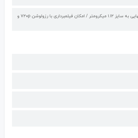
حسگر از نوع عریض (Wide)، دریچه‌ی دیافراگم f/۲.۲، ثبت تصاویر با پیکسل‎هایی به سایز ۱.۱۲ میکرومتر / امکان فیلمبرداری با رزولوشن ۷۲۰p و