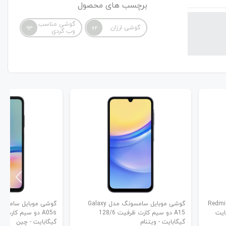
برچسب های محصول
گوشی مناسب
گوشی ارزان
93
62
وب گردی
ائومی مدل Redmi A3x
گوشی موبایل سامسونگ مدل Galaxy
A15 دو سیم کارت ظرفیت 128/6
گیگابایت - ویتنام
گیگابایت - چین