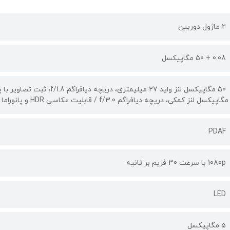
2 ماژول دوربین
0.08 + 50 مگاپیکسل
مگاپیکسل لنز کمکی، دریچه دیافراگم f/3.0 / قابلیت عکاسی HDR و پانوراما
PDAF
1080p با سرعت 30 فریم بر ثانیه
LED
۵ مگاپیکسل