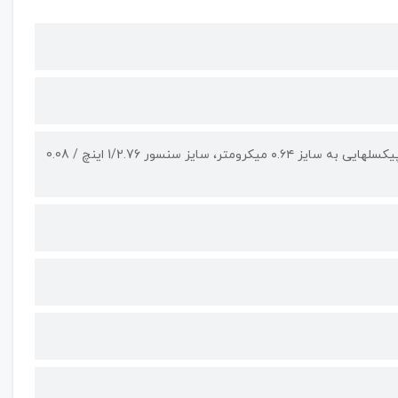
50 مگاپیکسل لنز واید 27 میلیمتری، دریچه دیافراگم f/1.8، ثبت تصاویر با پیکسل‎هایی به سایز ۰.۶۴ میکرومتر، سایز سنسور 1/2.76 اینچ / 0.08