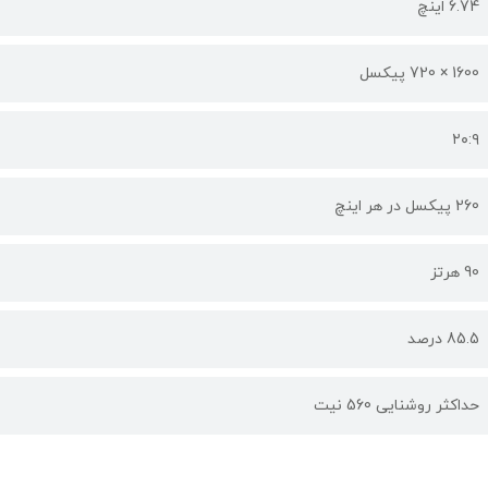
6.74 اینچ
1600 × 720 پیکسل
۲۰:۹
260 پیکسل در هر اینچ
90 هرتز
85.5 درصد
حداکثر روشنایی 560 نیت