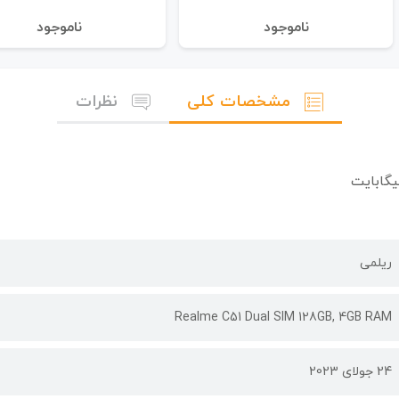
نا‌موجود
نا‌موجود
مشخصات کلی
نظرات
ریلمی
Realme C51 Dual SIM 128GB, 4GB RAM
24 جولای 2023