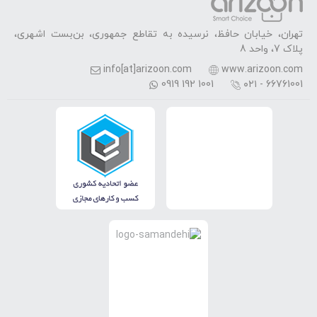
تهران، خیابان حافظ، نرسیده به تقاطع جمهوری، بن‌بست اشهری،
پلاک 7، واحد 8
info[at]arizoon.com
www.arizoon.com
0919 192 1001
۰۲۱ - 66761001