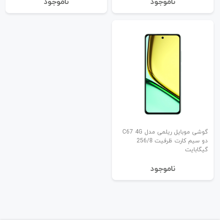
نا‌موجود
نا‌موجود
گوشی موبایل ریلمی مدل C67 4G
دو سیم کارت ظرفیت 256/8
گیگابایت
نا‌موجود