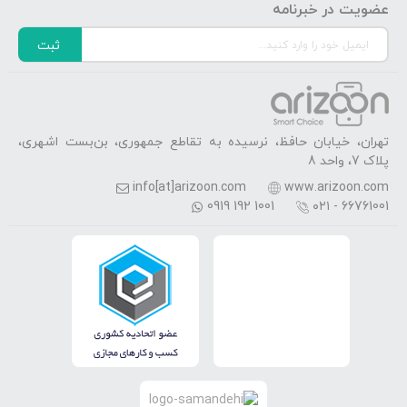
عضویت در خبرنامه
ثبت
تهران، خیابان حافظ، نرسیده به تقاطع جمهوری، بن‌بست اشهری،
پلاک 7، واحد 8
info[at]arizoon.com
www.arizoon.com
0919 192 1001
۰۲۱ - 66761001