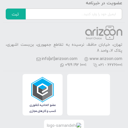
عضویت در خبرنامه
ثبت
تهران، خیابان حافظ، نرسیده به تقاطع جمهوری، بن‌بست اشهری،
پلاک 7، واحد 8
info[at]arizoon.com
www.arizoon.com
0919 192 1001
۰۲۱ - 66761001