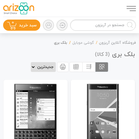
0
سبد خرید
فروشگاه آنلاین آریزون
گوشی موبایل
بلک بری
بلک بری
(
کالا)
3
گوشی موبایل
لوازم جانبی
زون