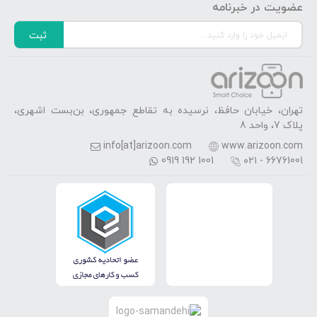
عضویت در خبرنامه
ثبت
تهران، خیابان حافظ، نرسیده به تقاطع جمهوری، بن‌بست اشهری،
پلاک 7، واحد 8
info[at]arizoon.com
www.arizoon.com
0919 192 1001
۰۲۱ - 66761001