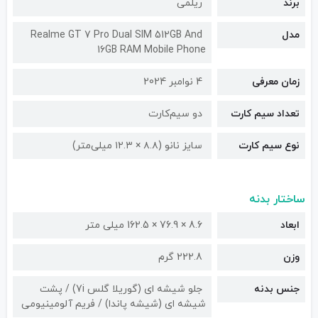
برند
ریلمی
مدل
Realme GT 7 Pro Dual SIM 512GB And
16GB RAM Mobile Phone
زمان معرفی
4 نوامبر 2024
تعداد سیم کارت
دو سیم‌کارت
نوع سیم کارت
سایز نانو (۸.۸ × ۱۲.۳ میلی‌متر)
ساختار بدنه
ابعاد
8.6 × 76.9 × 162.5 میلی متر
وزن
222.8 گرم
جنس بدنه
جلو شیشه ای (گوریلا گلس 7i) / پشت
شیشه ای (شیشه پاندا) / فریم آلومینیومی