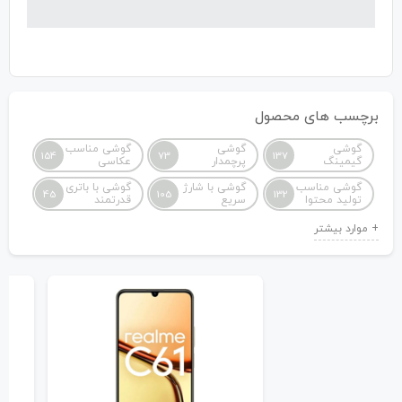
برچسب های محصول
گوشی
گوشی
گوشی مناسب
154
73
137
گیمینگ
پرچمدار
عکاسی
گوشی مناسب
گوشی با شارژ
گوشی با باتری
45
105
132
تولید محتوا
سریع
قدرتمند