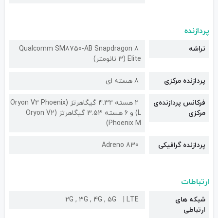
پردازنده
تراشه
Qualcomm SM8750-AB Snapdragon 8
Elite (3 نانومتر)
پردازنده مرکزی
8 هسته ای
فرکانس پردازنده‌ی
2 هسته 4.32 گیگاهرتز (Oryon V2 Phoenix
مرکزی
L) و 6 هسته 3.53 گیگاهرتز (Oryon V2
Phoenix M)
پردازنده گرافیکی
Adreno 830
ارتباطات
شبکه های
LTE
2G , 3G , 4G , 5G
ارتباطی