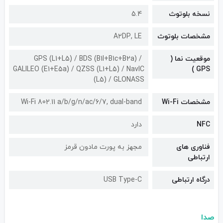
نسخه بلوتوث
5.4
مشخصات بلوتوث
A۲DP, LE
موقعیت نما (
GPS (L1+L5) / BDS (B1I+B1c+B2a) /
GALILEO (E1+E5a) / QZSS (L1+L5) / NavIC
GPS )
(L5) / GLONASS
مشخصات Wi-Fi
Wi-Fi 802.11 a/b/g/n/ac/6/7, dual-band
NFC
دارد
فناوری های
مجهز به پورت مادون قرمز
ارتباطی
درگاه ارتباطی
USB Type-C
صدا