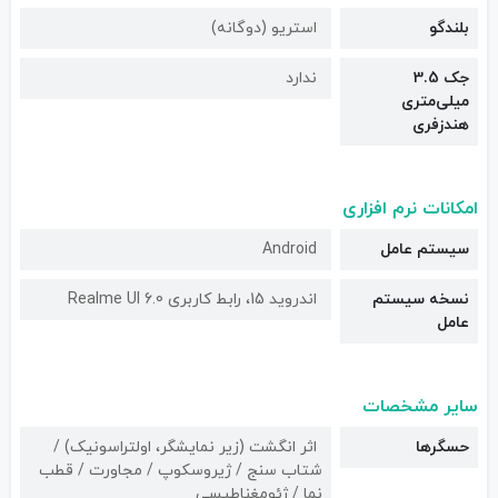
بلندگو
استریو (دوگانه)
جک 3.5
ندارد
میلی‌متری
هندزفری
امکانات نرم افزاری
سیستم عامل
Android
نسخه سیستم
اندروید 15، رابط کاربری Realme UI 6.0
عامل
سایر مشخصات
حسگرها
اثر انگشت (زیر نمایشگر، اولتراسونیک) /
شتاب سنج / ژیروسکوپ / مجاورت / قطب
نما / ژئومغناطیسی