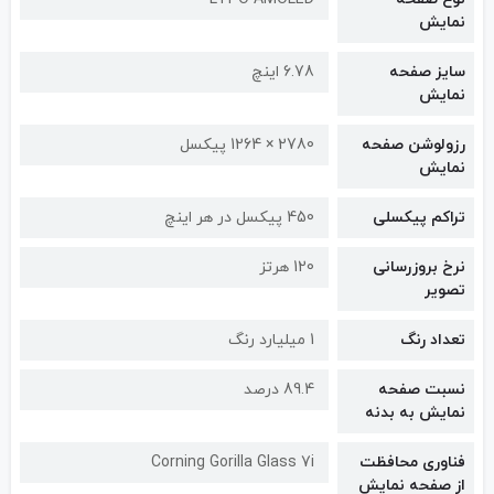
نمایش
سایز صفحه
6.78 اینچ
نمایش
رزولوشن صفحه
2780 × 1264 پیکسل
نمایش
تراکم پیکسلی
450 پیکسل در هر اینچ
نرخ بروزرسانی
120 هرتز
تصویر
تعداد رنگ
1 میلیارد رنگ
نسبت صفحه
89.4 درصد
نمایش به بدنه
فناوری محافظت
Corning Gorilla Glass 7i
از صفحه نمایش