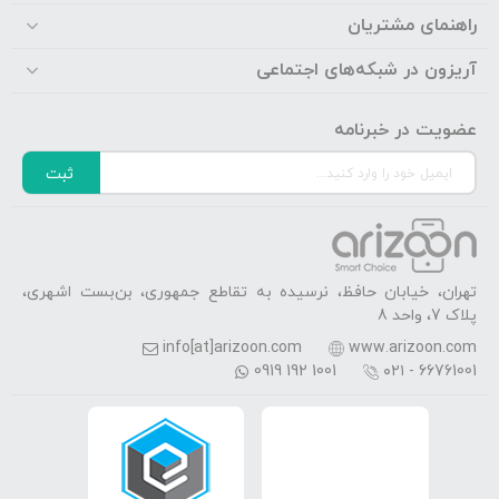
راهنمای مشتریان
آریزون در شبکه‌های اجتماعی
عضویت در خبرنامه
ثبت
تهران، خیابان حافظ، نرسیده به تقاطع جمهوری، بن‌بست اشهری،
پلاک 7، واحد 8
info[at]arizoon.com
www.arizoon.com
0919 192 1001
۰۲۱ - 66761001