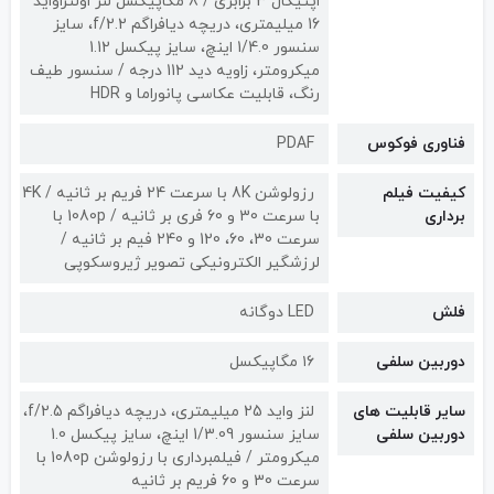
اپتیکال 3 برابری / 8 مگاپیکسل لنز اولتراواید
16 میلیمتری، دریچه دیافراگم f/2.2، سایز
سنسور 1/4.0 اینچ، سایز پیکسل 1.12
میکرومتر، زاویه دید 112 درجه / سنسور طیف
رنگ، قابلیت عکاسی پانوراما و HDR
فناوری فوکوس
PDAF
کیفیت فیلم
رزولوشن 8K با سرعت 24 فریم بر ثانیه / 4K
برداری
با سرعت 30 و 60 فری بر ثانیه / 1080p با
سرعت 30، 60، 120 و 240 فیم بر ثانیه /
لرزشگیر الکترونیکی تصویر ژیروسکوپی
فلش
LED دوگانه
دوربین سلفی
۱۶ مگاپیکسل
سایر قابلیت های
لنز واید 25 میلیمتری، دریچه دیافراگم f/2.5،
دوربین سلفی
سایز سنسور 1/3.09 اینچ، سایز پیکسل 1.0
میکرومتر / فیلمبرداری با رزولوشن 1080p با
سرعت 30 و 60 فریم بر ثانیه