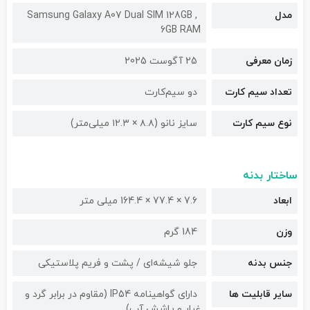
مدل
Samsung Galaxy A07 Dual SIM 128GB ,
6GB RAM
زمان معرفی
25 آگوست 2025
تعداد سیم کارت
دو سیم‌کارت
نوع سیم کارت
سایز نانو (۸.۸ × ۱۲.۳ میلی‌متر)
ساختار بدنه
ابعاد
7.6 × 77.4 × 164.4 میلی متر
وزن
184 گرم
جنس بدنه
جلو شیشه‌ای / پشت و فریم پلاستیکی
سایر قابلیت ها
دارای گواهینامه IP54 (مقاوم در برابر گرد و
غبار و پاشش آب)