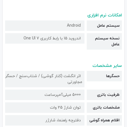
امکانات نرم افزاری
سیستم عامل
Android
نسخه سیستم
اندروید 15 با رابط کاربری One UI 7
عامل
سایر مشخصات
حسگرها
اثر انگشت (کنار گوشی) / شتاب‌سنج / حسگر
مجاورتی
ظرفیت باتری
5000 میلی‌آمپرساعت
مشخصات باتری
توان شارژ 25 وات
اقلام همراه گوشی
دفترچه‌ راهنما، شارژر