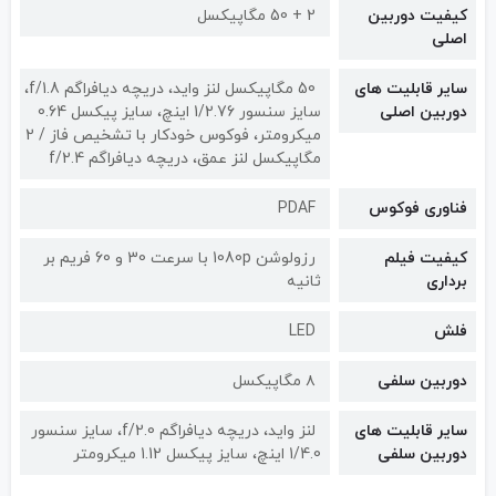
کیفیت دوربین‌
2 + 50 مگاپیکسل
اصلی
سایر قابلیت های
50 مگاپیکسل لنز واید، دریچه دیافراگم f/1.8،
دوربین اصلی
سایز سنسور 1/2.76 اینچ، سایز پیکسل 0.64
میکرومتر، فوکوس خودکار با تشخیص فاز / 2
مگاپیکسل لنز عمق، دریچه دیافراگم f/2.4
فناوری فوکوس
PDAF
کیفیت فیلم
رزولوشن 1080p با سرعت 30 و 60 فریم بر
برداری
ثانیه
فلش
LED
دوربین سلفی
۸ مگاپیکسل
سایر قابلیت های
لنز واید، دریچه دیافراگم f/2.0، سایز سنسور
دوربین سلفی
1/4.0 اینچ، سایز پیکسل 1.12 میکرومتر