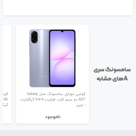
سامسونگ سری
A‌های مشابه
گوشی موبایل سامسونگ مدل Galaxy
A07 دو سیم کارت ظرفیت 64/4 گیگابایت
- چین
گیگاب
نا‌موجود