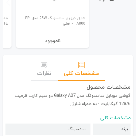
شارژر دیواری سامسونگ 25W مدل EP-
TA800 - اصلی
s FE
نا‌موجود
مشخصات کلی
نظرات
مشخصات محصول
گوشی موبایل سامسونگ مدل Galaxy A07 دو سیم کارت ظرفیت
128/6 گیگابایت - به همراه شارژر
مشخصات کلی
برند
سامسونگ