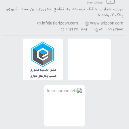
تهران، خیابان حافظ، نرسیده به تقاطع جمهوری، بن‌بست اشهری،
پلاک 7، واحد 8
info[at]arizoon.com
www.arizoon.com
0919 192 1001
۰۲۱ - 66761001