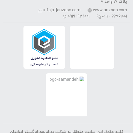
پلاک 7، واحد 8
info[at]arizoon.com
www.arizoon.com
0919 192 1001
۰۲۱ - 66761001
کلیه حقوق این سایت متعلق به شرکت بهراد همراه گستر ایرانیان