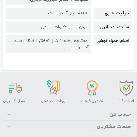
ظرفیت باتری
5000 میلی‌آمپرساعت
مشخصات باتری
توان شارژ 25 وات سیمی
اقلام همراه گوشی
دفترچه راهنما / کابل USB Type-c / فاقد
آداپتور شارژر
اصالت کالا
تضمین قیمت
پرداخت در محل
ارسال اکسپرس
حساب من
خدمات مشتریان