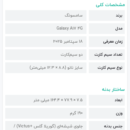
مشخصات کلی
برند
سامسونگ
مدل
Galaxy A17 4G
زمان معرفی
18 سپتامبر 2025
تعداد سیم کارت
دو سیم‌کارت
نوع سیم کارت
سایز نانو (۸.۸ × ۱۲.۳ میلی‌متر)
ساختار بدنه
ابعاد
7.5 × 77.9 × 164.4 میلی متر
وزن
190 گرم
جنس بدنه
جلوی شیشه‌ای (گوریلا گلس +Victus) /