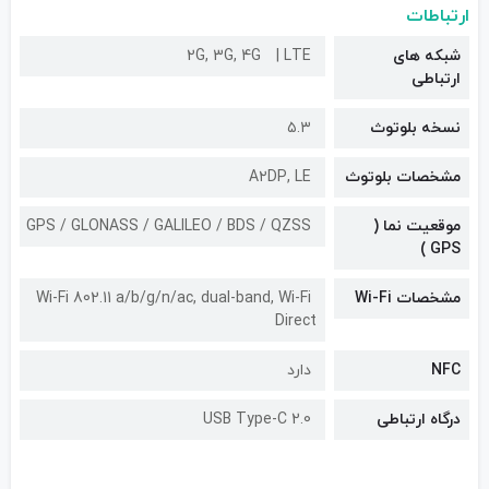
ارتباطات
شبکه های
LTE
2G, 3G, 4G
ارتباطی
نسخه بلوتوث
۵.۳
مشخصات بلوتوث
A۲DP, LE
موقعیت نما (
GPS / GLONASS / GALILEO / BDS / QZSS
GPS )
مشخصات Wi-Fi
Wi-Fi 802.11 a/b/g/n/ac, dual-band, Wi-Fi
Direct
NFC
دارد
درگاه ارتباطی
USB Type-C 2.0