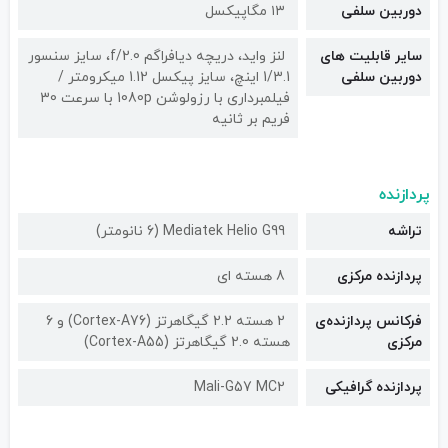
دوربین سلفی
۱۳ مگاپیکسل
سایر قابلیت های
لنز واید، دریچه دیافراگم f/2.0، سایز سنسور
دوربین سلفی
1/3.1 اینچ، سایز پیکسل 1.12 میکرومتر /
فیلمبرداری با رزولوشن 1080p با سرعت 30
فریم بر ثانیه
پردازنده
تراشه
Mediatek Helio G99 (6 نانومتر)
پردازنده مرکزی
8 هسته ای
فرکانس پردازنده‌ی
2 هسته 2.2 گیگاهرتز (Cortex-A76) و 6
مرکزی
هسته 2.0 گیگاهرتز (Cortex-A55)
پردازنده گرافیکی
Mali-G57 MC2