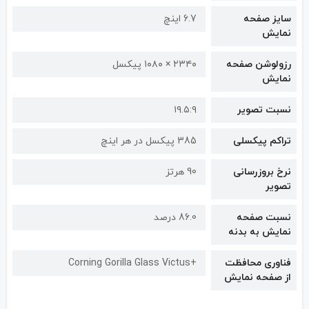
سایز صفحه
6.7 اینچ
نمایش
رزولوشن صفحه
۲۳۴۰ × ۱۰۸۰ پیکسل
نمایش
نسبت تصویر
۱۹.۵:۹
تراکم پیکسلی
385 پیکسل در هر اینچ
نرخ بروزرسانی
90 هرتز
تصویر
نسبت صفحه
86.0 درصد
نمایش به بدنه
فناوری محافظت
+Corning Gorilla Glass Victus
از صفحه نمایش