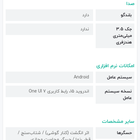
صدا
بلندگو
دارد
جک 3.5
ندارد
میلی‌متری
هندزفری
امکانات نرم افزاری
سیستم عامل
Android
نسخه سیستم
اندروید 15، رابط کاربری One UI 7
عامل
سایر مشخصات
حسگرها
اثر انگشت (کنار گوشی) / شتاب‌سنج /
قطب‌نما / حسگر مجاورت مجازی