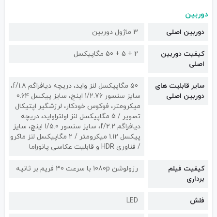
دوربین
دوربین اصلی
3 ماژول دوربین
کیفیت دوربین‌
2 + 5 + 50 مگاپیکسل
اصلی
سایر قابلیت های
50 مگاپیکسل لنز واید، دریچه دیافراگم f/1.8،
دوربین اصلی
سایز سنسور 1/2.76 اینچ، سایز پیکسل 0.64
میکرومتر، فوکوس خودکار، لرزشگیر اپتیکال
تصویر / 5 مگاپیکسل لنز اولتراواید، دریچه
دیافراگم f/2.2، سایز سنسور 1/5.0 اینچ، سایز
پیکسل 1.12 میکرومتر / 2 مگاپیکسل لنز ماکرو
/ فناوری HDR و قابلیت عکاسی پانوراما
کیفیت فیلم
رزولوشن 1080p با سرعت 30 فریم بر ثانیه
برداری
فلش
LED