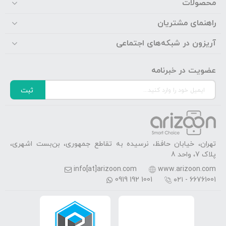
محصولات
راهنمای مشتریان
آریزون در شبکه‌های اجتماعی
عضویت در خبرنامه
ثبت
تهران، خیابان حافظ، نرسیده به تقاطع جمهوری، بن‌بست اشهری،
پلاک 7، واحد 8
info[at]arizoon.com
www.arizoon.com
0919 192 1001
۰۲۱ - 66761001