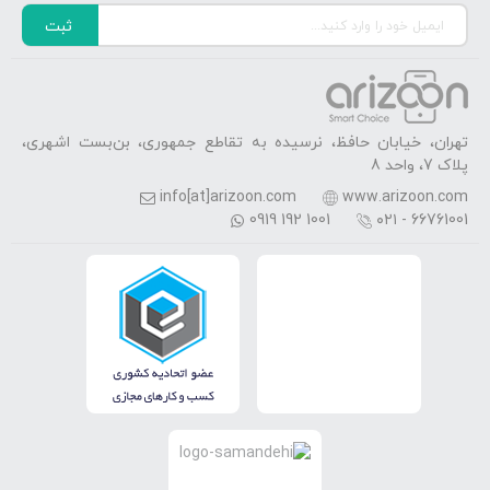
ثبت
تهران، خیابان حافظ، نرسیده به تقاطع جمهوری، بن‌بست اشهری،
پلاک 7، واحد 8
info[at]arizoon.com
www.arizoon.com
0919 192 1001
۰۲۱ - 66761001