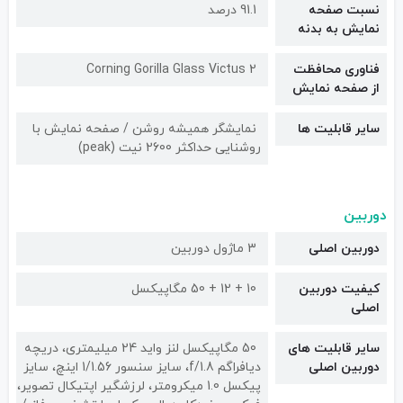
نسبت صفحه
91.1 درصد
نمایش به بدنه
فناوری محافظت
Corning Gorilla Glass Victus 2
از صفحه نمایش
سایر قابلیت ها
نمایشگر همیشه روشن / صفحه نمایش با
روشنایی حداکثر 2600 نیت (peak)
دوربین
دوربین اصلی
3 ماژول دوربین
کیفیت دوربین‌
10 + 12 + 50 مگاپیکسل
اصلی
سایر قابلیت های
50 مگاپیکسل لنز واید 24 میلیمتری، دریچه
دوربین اصلی
دیافراگم f/1.8، سایز سنسور 1/1.56 اینچ، سایز
پیکسل 1.0 میکرومتر، لرزشگیر اپتیکال تصویر،