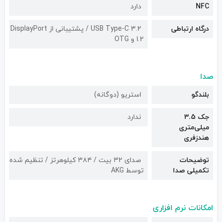
NFC
دارد
درگاه ارتباطی
USB Type-C 3.2 / پشتیبانی از DisplayPort
1.2 و OTG
صدا
بلندگو
استریو (دوگانه)
جک 3.5
ندارد
میلی‌متری
هندزفری
توضیحات
صدای ۳۲ بیت / ۳۸۴ کیلوهرتز / تنظیم شده
تکمیلی صدا
توسط AKG
امکانات نرم افزاری