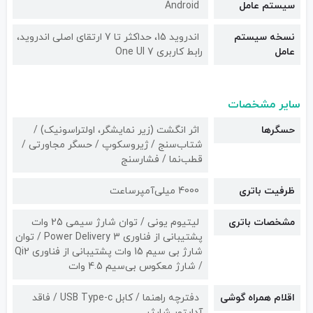
سیستم عامل
Android
نسخه سیستم
اندروید 15، حداکثر تا 7 ارتقای اصلی اندروید،
عامل
رابط کاربری One UI 7
سایر مشخصات
حسگرها
اثر انگشت (زیر نمایشگر، اولتراسونیک) /
شتاب‌سنج / ژیروسکوپ / حسگر مجاورتی /
قطب‌نما / فشارسنج
ظرفیت باتری
4000 میلی‌آمپرساعت
مشخصات باتری
لیتیوم یونی / توان شارژ سیمی 25 وات
پشتیبانی از فناوری Power Delivery 3 / توان
شارژ بی سیم 15 وات پشتیبانی از فناوری Qi2
/ شارژ معکوس بی‌سیم 4.5 وات
اقلام همراه گوشی
دفترچه راهنما / کابل USB Type-c / فاقد
آداپتور شارژر