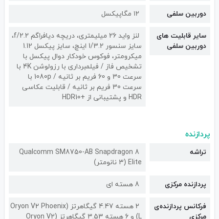
دوربین سلفی
۱۲ مگاپیکسل
سایر قابلیت های
لنز واید 26 میلیمتری، دریچه دیافراگم f/2.2،
دوربین سلفی
سایز سنسور 1/3.2 اینچ، سایز پیکسل 1.12
میکرومتر، فوکوس خودکار دوال پیکسل با
تشخیص فاز / فیلمبرداری با رزولوشن 4K با
سرعت 30 و 60 فریم بر ثانیه / 1080p با
سرعت 30 فریم بر ثانیه / قابلیت عکاسی
HDR و پشتیبانی از +HDR10
پردازنده
تراشه
Qualcomm SM8750-AB Snapdragon 8
Elite (3 نانومتر)
پردازنده مرکزی
8 هسته ای
فرکانس پردازنده‌ی
2 هسته 4.47 گیگاهرتز (Oryon V2 Phoenix
مرکزی
L) و 6 هسته 3.53 گیگاهرتز (Oryon V2