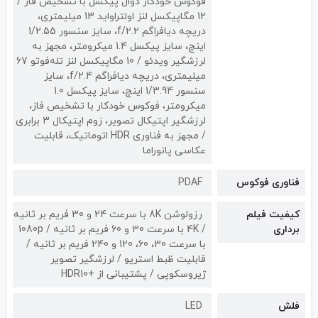
فوکوس خودکار دوال پیکسل با تشخیص فاز /
12 مگاپیکسل لنز اولتراواید 13 میلیمتری،
دریچه دیافراگم f/2.2، سایز سنسور 1/2.55
اینچ، سایز پیکسل 1.4 میکرومتر، مجهز به
لرزشگیر ویدئو / 10 مگاپیکسل لنز تله‌‌فوتو 67
میلیمتری، دریچه دیافراگم f/2.4، سایز
سنسور 1/3.94 اینچ، سایز پیکسل 1.0
میکرومتر، فوکوس خودکار با تشخیص فاز،
لرزشگیر اپتیکال تصویر، زوم اپتیکال 3 برابری
/ مجهز به فناوری HDR اتوماتیک، قابلیت
عکاسی پانوراما
فناوری فوکوس
PDAF
کیفیت فیلم
رزولوشن 8K با سرعت 24 و 30 فریم بر ثانیه
برداری
/ 4K با سرعت 30 و 60 فریم بر ثانیه / 1080p
با سرعت 30، 60، 120 و 240 فریم بر ثانیه /
قابلیت ظبط استریو / لرزشگیر تصویر
ژیروسکوپی / پشتیبانی از +HDR10
فلش
LED