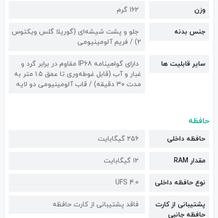
وزن
162 گرم
جنس بدنه
جلو و پشت شیشه‌ای (گوریلا گلس ویکتوس
۲) / فریم آلومینیومی
سایر قابلیت ها
دارای گواهینامه IP68 مقاوم در برابر گرد و
غبار و آب (قابل غوطه‌وری تا عمق ۱.۵ متر به
مدت ۳۰ دقیقه) / قاب آلومینیومی دو لایه
حافظه
حافظه داخلی
۲۵۶ گیگابایت
مقدار RAM
۱۲ گیگابایت
نوع حافظه داخلی
UFS 4.0
پشتیبانی از کارت
فاقد پشتیبانی از کارت حافظه
حافظه جانبی