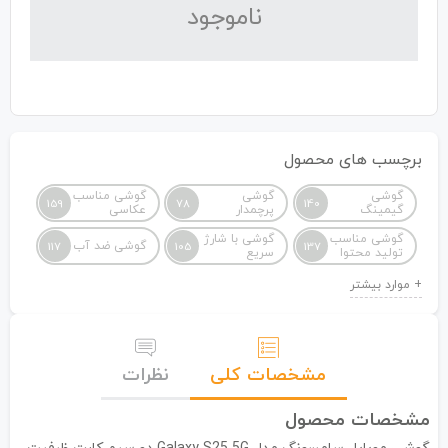
نا‌موجود
برچسب های محصول
گوشی
گوشی
گوشی مناسب
159
78
140
گیمینگ
پرچمدار
عکاسی
گوشی مناسب
گوشی با شارژ
گوشی ضد آب
117
105
137
تولید محتوا
سریع
مشخصات کلی
نظرات
مشخصات محصول