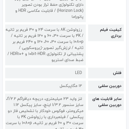
دارای تکنولوژی حفظ تراز بودن تصویر
(Horizon Lock) / قابلیت عکاسی HDR و
پانوراما
کیفیت فیلم
رزولوشن 8K با سرعت 24 و 30 فریم بر ثانیه
برداری
/ 4K با سرعت 30، 60 و 120 فریم بر ثانیه /
1080p با سرعت 30، 60، 120 و 240 فریم بر
ثانیه / لرزش‌گیر تصویر-ژیروسکوپی /
پشتیبانی از تکنولوژی ۱۰bit-HDR و +HDR۱۰ /
ضبط صدای استریو
فلش
LED
دوربین سلفی
۱۲ مگاپیکسل
سایر قابلیت های
لنز واید 23 میلیمتری، دریچه دیافراگم f/2.2،
دوربین سلفی
سایز سنسور 1/3.2 اینچ، سایز پیکسل 1.12
میکرومتر، فوکوس خودکار با تشخیص فاز دو
پیکسلی / فیلمبرداری با رزولوشن 4K با
سرعت 30 و 60 فریم بر ثانیه، 1080p با سرعت