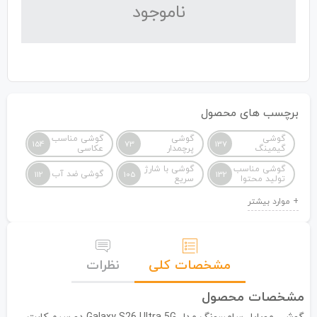
نا‌موجود
برچسب های محصول
گوشی
گوشی
گوشی مناسب
154
73
137
گیمینگ
پرچمدار
عکاسی
گوشی مناسب
گوشی با شارژ
گوشی ضد آب
112
105
132
تولید محتوا
سریع
مشخصات کلی
نظرات
مشخصات محصول