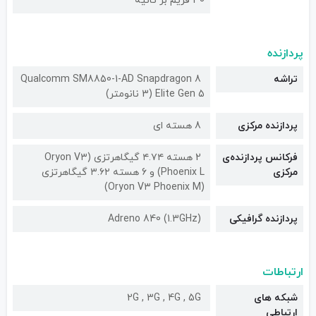
30 فریم بر ثانیه
پردازنده
تراشه
Qualcomm SM8850-1-AD Snapdragon 8
Elite Gen 5 (3 نانومتر)
پردازنده مرکزی
8 هسته ای
فرکانس پردازنده‌ی
2 هسته ۴.۷۴ گیگاهرتزی (Oryon V۳
مرکزی
Phoenix L) و 6 هسته ۳.۶۲ گیگاهرتزی
(Oryon V۳ Phoenix M)
پردازنده گرافیکی
Adreno 840 (1.3GHz)
ارتباطات
شبکه های
2G , 3G , 4G , 5G
ارتباطی