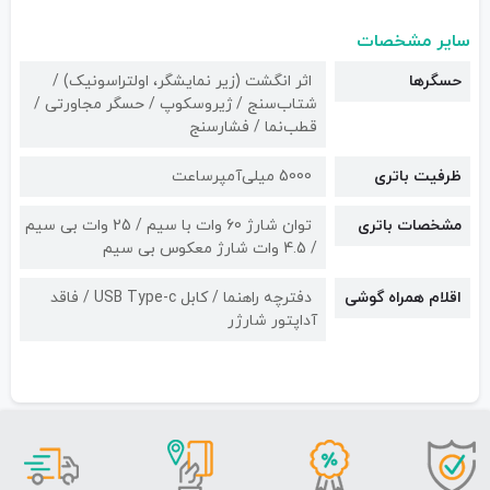
سایر مشخصات
حسگرها
اثر انگشت (زیر نمایشگر، اولتراسونیک) /
شتاب‌سنج / ژیروسکوپ / حسگر مجاورتی /
قطب‌نما / فشارسنج
ظرفیت باتری
5000 میلی‌آمپرساعت
مشخصات باتری
توان شارژ 60 وات با سیم / 25 وات بی سیم
/ 4.5 وات شارژ معکوس بی سیم
اقلام همراه گوشی
دفترچه راهنما / کابل USB Type-c / فاقد
آداپتور شارژر