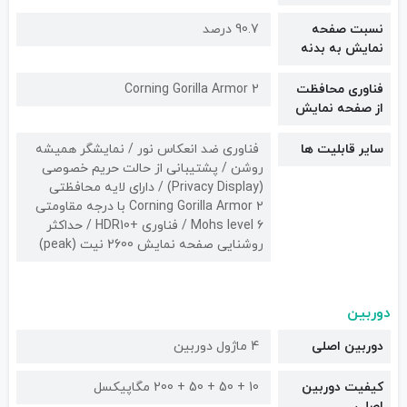
نسبت صفحه
90.7 درصد
نمایش به بدنه
فناوری محافظت
Corning Gorilla Armor 2
از صفحه نمایش
سایر قابلیت ها
فناوری ضد انعکاس نور / نمایشگر همیشه
روشن / پشتیبانی از حالت حریم خصوصی
(Privacy Display) / دارای لایه محافظتی
Corning Gorilla Armor ۲ با درجه مقاومتی
Mohs level ۶ / فناوری +HDR10 / حداکثر
روشنایی صفحه نمایش 2600 نیت (peak)
دوربین
دوربین اصلی
4 ماژول دوربین
کیفیت دوربین‌
10 + 50 + 50 + 200 مگاپیکسل
اصلی