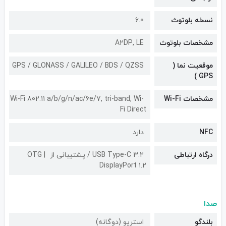
نسخه بلوتوث
6.0
مشخصات بلوتوث
A۲DP, LE
موقعیت نما (
GPS / GLONASS / GALILEO / BDS / QZSS
GPS )
مشخصات Wi-Fi
Wi-Fi 802.11 a/b/g/n/ac/6e/7, tri-band, Wi-
Fi Direct
NFC
دارد
درگاه ارتباطی
USB Type-C 3.2 / پشتیبانی از OTG
DisplayPort ۱.۲
صدا
بلندگو
استریو (دوگانه)