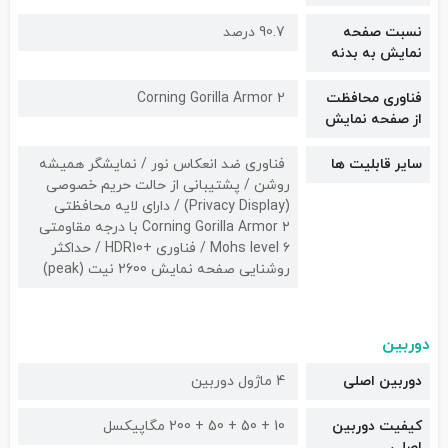
نسبت صفحه
90.7 درصد
نمایش به بدنه
فناوری محافظت
Corning Gorilla Armor 2
از صفحه نمایش
سایر قابلیت ها
فناوری ضد انعکاس نور / نمایشگر همیشه
روشن / پشتیبانی از حالت حریم خصوصی
(Privacy Display) / دارای لایه محافظتی
Corning Gorilla Armor ۲ با درجه مقاومتی
Mohs level ۶ / فناوری +HDR10 / حداکثر
روشنایی صفحه نمایش 2600 نیت (peak)
دوربین
دوربین اصلی
4 ماژول دوربین
کیفیت دوربین‌
10 + 50 + 50 + 200 مگاپیکسل
اصلی