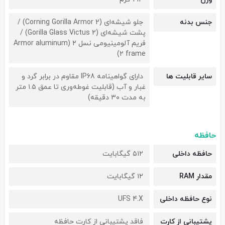
جنس بدنه
جلو شیشه‌ای (Corning Gorilla Armor 2) /
پشت شیشه‌ای (Gorilla Glass Victus 2) /
فریم آلومینیومی نسل ۲ (Armor aluminum
۲ frame)
سایر قابلیت ها
دارای گواهینامه IP68 مقاوم در برابر گرد و
غبار و آب (قابلیت غوطه‌وری تا عمق ۱.۵ متر
به مدت ۳۰ دقیقه)
حافظه
حافظه داخلی
۵۱۲ گیگابایت
مقدار RAM
۱۲ گیگابایت
نوع حافظه داخلی
UFS 4.X
پشتیبانی از کارت
فاقد پشتیبانی از کارت حافظه