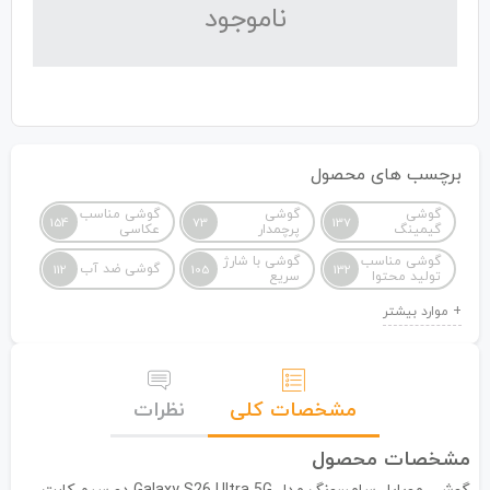
نا‌موجود
برچسب های محصول
گوشی
گوشی
گوشی مناسب
154
73
137
گیمینگ
پرچمدار
عکاسی
گوشی مناسب
گوشی با شارژ
گوشی ضد آب
112
105
132
تولید محتوا
سریع
مشخصات کلی
نظرات
مشخصات محصول