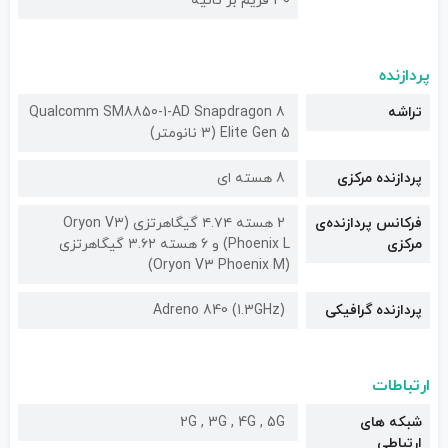
30 فریم بر ثانیه
پردازنده
تراشه
Qualcomm SM8850-1-AD Snapdragon 8
Elite Gen 5 (3 نانومتر)
پردازنده مرکزی
8 هسته ای
فرکانس پردازنده‌ی
2 هسته ۴.۷۴ گیگاهرتزی (Oryon V۳
مرکزی
Phoenix L) و 6 هسته ۳.۶۲ گیگاهرتزی
(Oryon V۳ Phoenix M)
پردازنده گرافیکی
Adreno 840 (1.3GHz)
ارتباطات
شبکه های
2G , 3G , 4G , 5G
ارتباطی