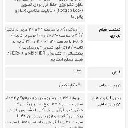
دارای تکنولوژی حفظ تراز بودن تصویر
(Horizon Lock) / قابلیت عکاسی HDR و
پانوراما
کیفیت فیلم
رزولوشن 8K با سرعت 24 و 30 فریم بر ثانیه
برداری
/ 4K با سرعت 30، 60 و 120 فریم بر ثانیه /
1080p با سرعت 30، 60، 120 و 240 فریم بر
ثانیه / لرزش‌گیر تصویر-ژیروسکوپی /
پشتیبانی از تکنولوژی ۱۰bit-HDR و +HDR۱۰ /
ضبط صدای استریو
فلش
LED
دوربین سلفی
۱۲ مگاپیکسل
سایر قابلیت های
لنز واید 23 میلیمتری، دریچه دیافراگم f/2.2،
دوربین سلفی
سایز سنسور 1/3.2 اینچ، سایز پیکسل 1.12
میکرومتر، فوکوس خودکار با تشخیص فاز دو
پیکسلی / فیلمبرداری با رزولوشن 4K با
سرعت 30 و 60 فریم بر ثانیه، 1080p با سرعت