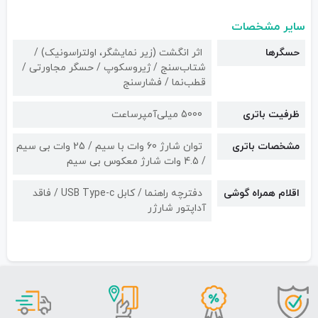
سایر مشخصات
حسگرها
اثر انگشت (زیر نمایشگر، اولتراسونیک) /
شتاب‌سنج / ژیروسکوپ / حسگر مجاورتی /
قطب‌نما / فشارسنج
ظرفیت باتری
5000 میلی‌آمپرساعت
مشخصات باتری
توان شارژ 60 وات با سیم / 25 وات بی سیم
/ 4.5 وات شارژ معکوس بی سیم
اقلام همراه گوشی
دفترچه راهنما / کابل USB Type-c / فاقد
آداپتور شارژر