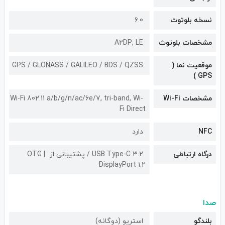
نسخه بلوتوث
6.0
مشخصات بلوتوث
A۲DP, LE
موقعیت نما (
GPS / GLONASS / GALILEO / BDS / QZSS
GPS )
مشخصات Wi-Fi
Wi-Fi 802.11 a/b/g/n/ac/6e/7, tri-band, Wi-
Fi Direct
NFC
دارد
درگاه ارتباطی
USB Type-C 3.2 / پشتیبانی از OTG
DisplayPort ۱.۲
صدا
بلندگو
استریو (دوگانه)