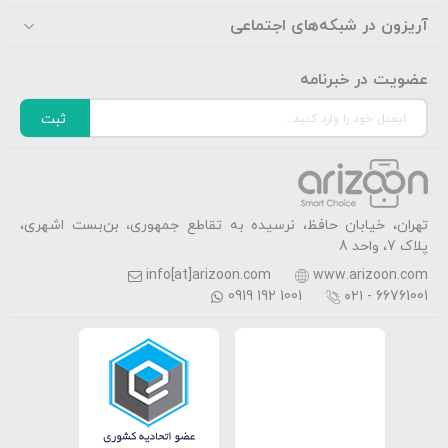
آریزون در شبکه‌های اجتماعی
عضویت در خبرنامه
ثبت
تهران، خیابان حافظ، نرسیده به تقاطع جمهوری، بن‌بست اشهری،
پلاک 7، واحد 8
info[at]arizoon.com
www.arizoon.com
0919 192 1001
۰۲۱ - 66761001