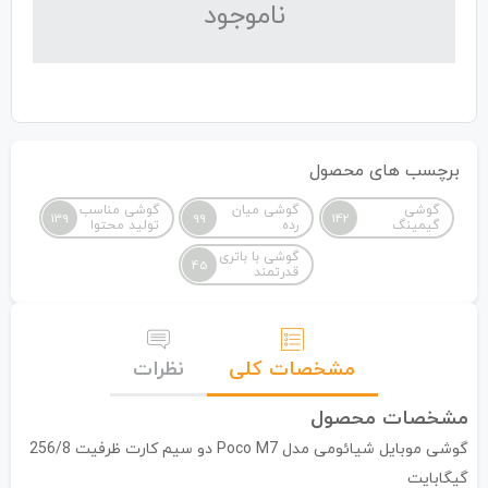
نا‌موجود
برچسب های محصول
گوشی
گوشی میان
گوشی مناسب
139
99
142
گیمینگ
رده
تولید محتوا
گوشی با باتری
45
قدرتمند
مشخصات کلی
نظرات
مشخصات محصول
گوشی موبایل شیائومی مدل Poco M7 دو سیم کارت ظرفیت 256/8
گیگابایت