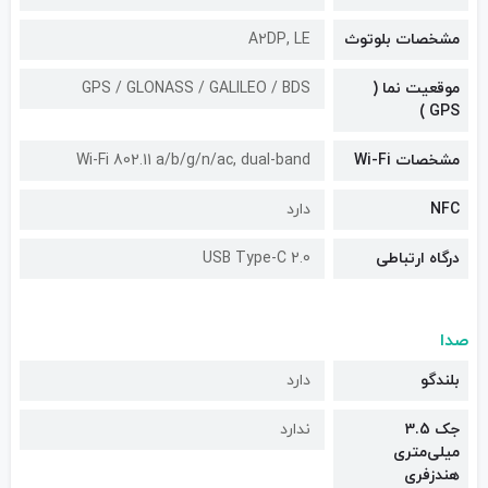
مشخصات بلوتوث
A۲DP, LE
موقعیت نما (
GPS / GLONASS / GALILEO / BDS
GPS )
مشخصات Wi-Fi
Wi-Fi 802.11 a/b/g/n/ac, dual-band
NFC
دارد
درگاه ارتباطی
USB Type-C 2.0
صدا
بلندگو
دارد
جک 3.5
ندارد
میلی‌متری
هندزفری