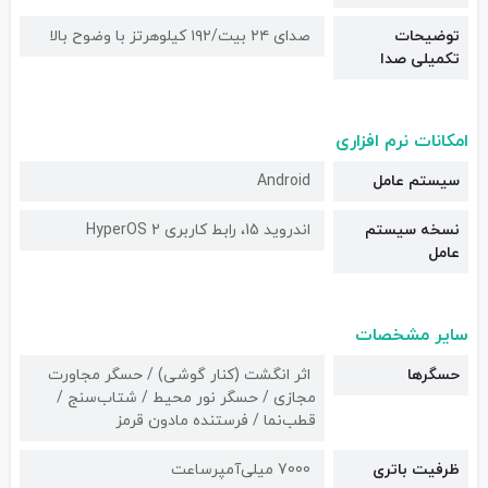
توضیحات
صدای ۲۴ بیت/۱۹۲ کیلوهرتز با وضوح بالا
تکمیلی صدا
امکانات نرم افزاری
سیستم عامل
Android
نسخه سیستم
اندروید 15، رابط کاربری HyperOS 2
عامل
سایر مشخصات
حسگرها
اثر انگشت (کنار گوشی) / حسگر مجاورت
مجازی / حسگر نور محیط / شتاب‌سنج /
قطب‌نما / فرستنده مادون قرمز
ظرفیت باتری
7000 میلی‌آمپرساعت