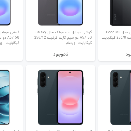
گوشی موبایل شیائومی مدل Poco M8
گوشی موبایل سامسونگ مدل Galaxy
A57 5G دو سیم کارت ظرفیت 256/12
گیگابایت - ویتنام
گیگابایت - وی
ود
نا‌موجود