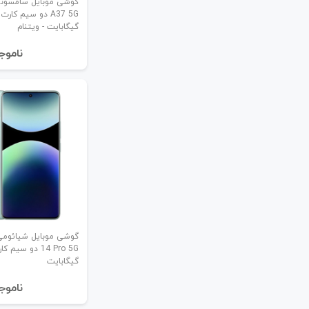
گیگابایت - ویتنام
نا‌موج
گیگابایت
نا‌موج