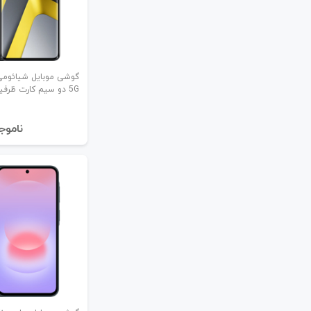
5G دو سیم کارت ظرفیت 256/8 گیگابایت
نا‌موج