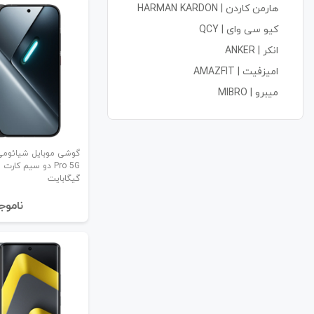
هارمن کاردن | HARMAN KARDON
کیو سی وای | QCY
انکر | ANKER
امیزفیت | AMAZFIT
میبرو | MIBRO
گیگابایت
نا‌موج