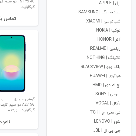
اپل | APPLE
گیگابایت
سامسونگ | SAMSUNG
تماس بگ
شیائومی | XIAOMI
نوکیا | NOKIA
آنر | HONOR
ریلمی | REALME
ناتینگ | NOTHING
بلک ویو | BLACKVIEW
هوآوی | HUAWEI
اچ ام دی | HMD
سونی | SONY
وکال | VOCAL
گیگابایت - ویتنام
تی سی اچ | TCH
لنوو | LENOVO
نا‌موج
جی بی ال | JBL