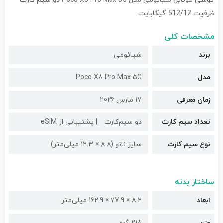
گوشی موبایل شیائومی مدل Poco X8 Pro Max 5G دو سیم کارت
ظرفیت 512/12 گیگابایت
مشخصات کلی
برند
شیائومی
مدل
Poco X8 Pro Max 5G
زمان معرفی
17 مارس 2026
تعداد سیم کارت
دو سیم‌کارت
پشتیبانی از eSIM
نوع سیم کارت
سایز نانو (۸.۸ × ۱۲.۳ میلی‌متر)
ساختار بدنه
ابعاد
8.2 × 77.9 × 162.9 میلی‌متر
وزن
218 گرم