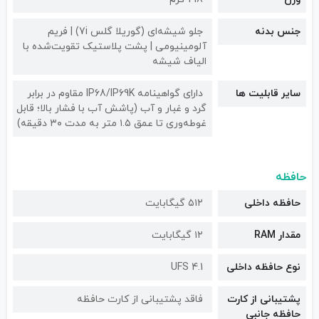
جنس بدنه
جلو شیشه‌ای (گوریلا گلس 7i) | فریم
آلومینیومی | پشت پلاستیک تقویت‌شده با
الیاف شیشه
سایر قابلیت ها
دارای گواهینامه IP68/IP69K مقاوم در برابر
گرد و غبار و آب (پاشش آب با فشار بالا؛ قابل
غوطه‌وری تا عمق ۱.۵ متر به مدت ۳۰ دقیقه)
حافظه
حافظه داخلی
۵۱۲ گیگابایت
مقدار RAM
۱۲ گیگابایت
نوع حافظه داخلی
UFS 4.1
پشتیبانی از کارت
فاقد پشتیبانی از کارت حافظه
حافظه جانبی