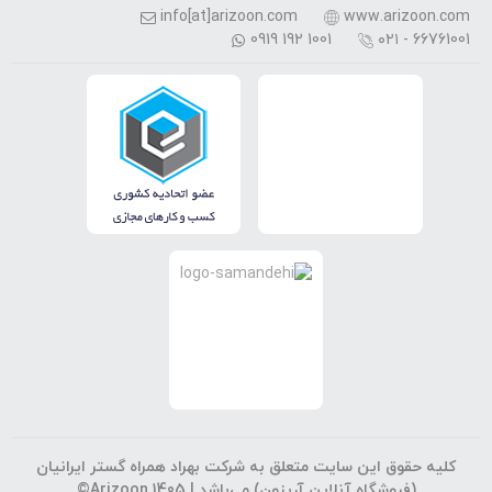
info[at]arizoon.com
www.arizoon.com
0919 192 1001
۰۲۱ - 66761001
کلیه حقوق این سایت متعلق به شرکت بهراد همراه گستر ایرانیان
(فروشگاه آنلاین آریزون) می‌باشد |
©Arizoon 1405