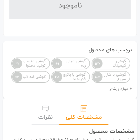
نا‌موجود
برچسب های محصول
گوشی
گوشی میان
گوشی مناسب
132
99
137
گیمینگ
رده
تولید محتوا
گوشی با شارژ
گوشی با باتری
گوشی ضد آب
112
45
105
سریع
قدرتمند
مشخصات کلی
نظرات
مشخصات محصول