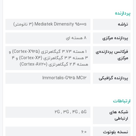
پردازنده
تراشه
Mediatek Dimensity 9500s (3 نانومتر)
پردازنده مرکزی
8 هسته ای
فرکانس پردازنده‌ی
1 هسته 3.73 گیگاهرتزی (Cortex-X925) و
مرکزی
3 هسته 3.3 گیگاهرتزی (Cortex-X4) و 4
هسته 2.4 گیگاهرتزی (Cortex-A720)
پردازنده گرافیکی
Immortalis-G925 MC12
ارتباطات
شبکه های
2G , 3G , 4G , 5G
ارتباطی
نسخه بلوتوث
6.0