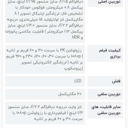
دوربین اصلی
دیافراگم f/1.5، سایز سنسور 1/1.95 اینچ، سایز
پیکسل 0.8 میکرومتر، فوکوس خودکار با
تشخیص فاز، لرزشگیر اپتیکال تصویر | 8
مگاپیکسل لنز اولتراواید 15 میلی‌متری، دریچه
دیافراگم f/2.2، سایز سنسور 1/4.0 اینچ، سایز
پیکسل 1.12 میکرومتر | قابلیت عکاسی پانوراما
و HDR
کیفیت فیلم
رزولوشن 4K با سرعت 30 و 60 فریم بر ثانیه
برداری
| 1080p با سرعت 30، 60، 120، 240 و 960 فریم
بر ثانیه | لرزشگیر الکترونیکی تصویر
ژیروسکوپ
فلش
LED
دوربین سلفی
20 مگاپیکسل
سایر قابلیت های
لنز واید، دریچه دیافراگم f/2.2، سایز سنسور
دوربین سلفی
1/4 اینچ | فیلم‌برداری با رزولوشن 1080p با
سرعت 30 و 60 فریم بر ثانیه