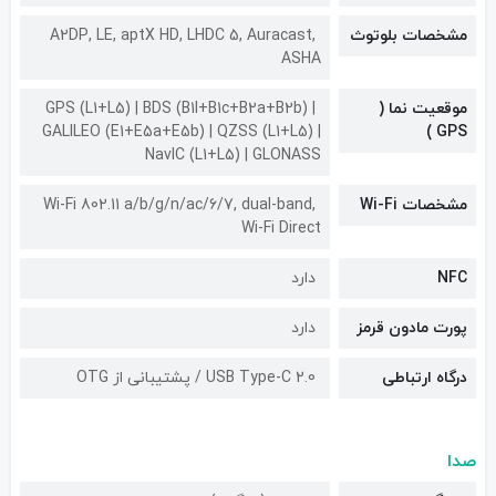
مشخصات بلوتوث
A2DP, LE, aptX HD, LHDC 5, Auracast,
ASHA
موقعیت نما (
GPS (L1+L5) | BDS (B1I+B1c+B2a+B2b) |
GALILEO (E1+E5a+E5b) | QZSS (L1+L5) |
GPS )
NavIC (L1+L5) | GLONASS
مشخصات Wi-Fi
Wi-Fi 802.11 a/b/g/n/ac/6/7, dual-band,
Wi-Fi Direct
NFC
دارد
پورت مادون قرمز
دارد
درگاه ارتباطی
USB Type-C 2.0 / پشتیبانی از OTG
صدا