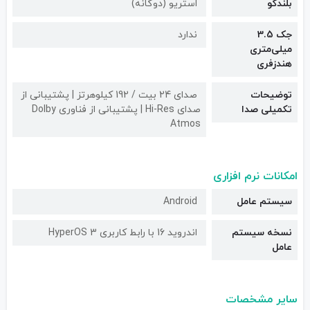
بلندگو
استریو (دوگانه)
جک 3.5
ندارد
میلی‌متری
هندزفری
توضیحات
صدای 24 بیت / 192 کیلوهرتز | پشتیبانی از
تکمیلی صدا
صدای Hi-Res | پشتیبانی از فناوری Dolby
Atmos
امکانات نرم افزاری
سیستم عامل
Android
نسخه سیستم
اندروید 16 با رابط کاربری HyperOS 3
عامل
سایر مشخصات