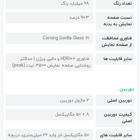
تعداد رنگ
68 میلیارد رنگ
نسبت صفحه
90.3 درصد
نمایش به بدنه
فناوری محافظت
Corning Gorilla Glass 7i
از صفحه نمایش
سایر قابلیت ها
فناوری +HDR10 و دالبی ویژن | حداکثر
روشنایی صفحه نمایش 3500 نیت (peak)
دوربین
دوربین اصلی
2 ماژول دوربین
کیفیت دوربین‌
8 + 50 مگاپیکسل
اصلی
سایر قابلیت های
50 مگاپیکسل لنز واید 26 میلی‌متری، دریچه