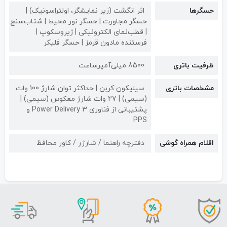
حسگرها
اثر انگشت (زیر نمایشگر، اولتراسونیک) |
حسگر مجاورت | حسگر نور محیط | شتاب‌سنج
| قطب‌نمای الکترونیکی | ژیروسکوپ |
فرستنده مادون قرمز | حسگر فلیکر
ظرفیت باتری
8500 میلی‌آمپرساعت
مشخصات باتری
سیلیکون کربن | حداکثر توان شارژ 100 وات
(سیمی) | 27 وات شارژ معکوس (سیمی) |
پشتیبانی از فناوری Power Delivery 3 و
PPS
اقلام همراه گوشی
دفترچه راهنما / شارژر / کاور محافظ