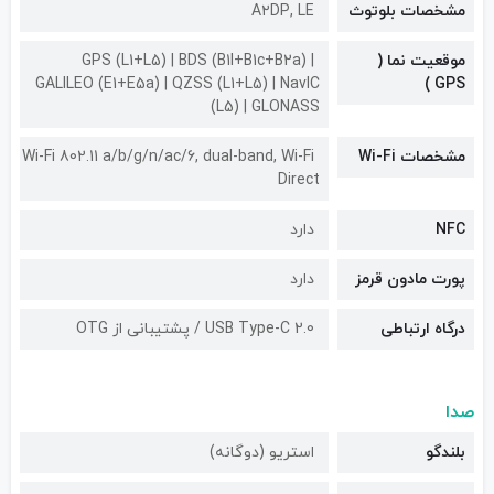
مشخصات بلوتوث
A۲DP, LE
موقعیت نما (
GPS (L1+L5) | BDS (B1I+B1c+B2a) |
GALILEO (E1+E5a) | QZSS (L1+L5) | NavIC
GPS )
(L5) | GLONASS
مشخصات Wi-Fi
Wi-Fi 802.11 a/b/g/n/ac/6, dual-band, Wi-Fi
Direct
NFC
دارد
پورت مادون قرمز
دارد
درگاه ارتباطی
USB Type-C 2.0 / پشتیبانی از OTG
صدا
بلندگو
استریو (دوگانه)