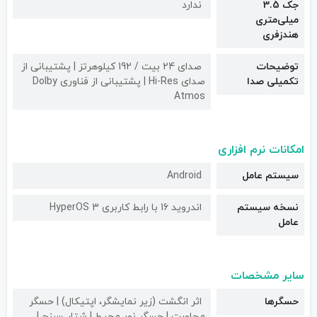
جک 3.5
ندارد
میلی‌متری
هندزفری
توضیحات
صدای 24 بیت / 192 کیلوهرتز | پشتیبانی از
تکمیلی صدا
صدای Hi-Res | پشتیبانی از فناوری Dolby
Atmos
امکانات نرم افزاری
سیستم عامل
Android
نسخه سیستم
اندروید 16 با رابط کاربری HyperOS 3
عامل
سایر مشخصات
حسگرها
اثر انگشت (زیر نمایشگر، اپتیکال) | حسگر
مجاورت | حسگر نور محیط | شتاب‌سنج |