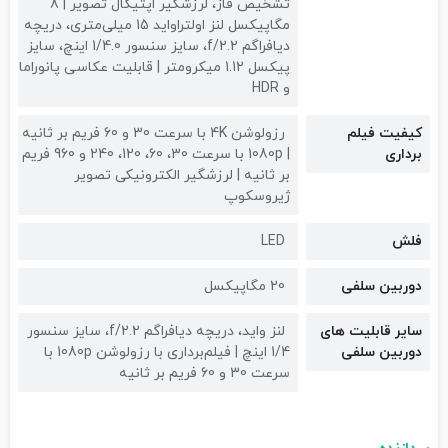
تشخیص فاز، لرزشگیر اپتیکال تصویر | 8
مگاپیکسل لنز اولتراواید 15 میلی‌متری، دریچه
دیافراگم f/2.2، سایز سنسور 1/4.0 اینچ، سایز
پیکسل 1.12 میکرومتر | قابلیت عکاسی پانوراما
و HDR
کیفیت فیلم
رزولوشن 4K با سرعت 30 و 60 فریم بر ثانیه
برداری
| 1080p با سرعت 30، 60، 120، 240 و 960 فریم
بر ثانیه | لرزشگیر الکترونیکی تصویر
ژیروسکوپ
فلش
LED
دوربین سلفی
20 مگاپیکسل
سایر قابلیت های
لنز واید، دریچه دیافراگم f/2.2، سایز سنسور
دوربین سلفی
1/4 اینچ | فیلم‌برداری با رزولوشن 1080p با
سرعت 30 و 60 فریم بر ثانیه