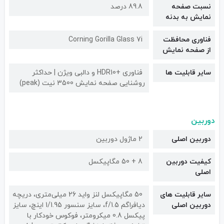
نسبت صفحه
89.8 درصد
نمایش به بدنه
فناوری محافظت
Corning Gorilla Glass 7i
از صفحه نمایش
سایر قابلیت ها
فناوری +HDR10 و دالبی ویژن | حداکثر
روشنایی صفحه نمایش 3500 نیت (peak)
دوربین
دوربین اصلی
2 ماژول دوربین
کیفیت دوربین‌
8 + 50 مگاپیکسل
اصلی
سایر قابلیت های
50 مگاپیکسل لنز واید 26 میلی‌متری، دریچه
دوربین اصلی
دیافراگم f/1.5، سایز سنسور 1/1.95 اینچ، سایز
پیکسل 0.8 میکرومتر، فوکوس خودکار با