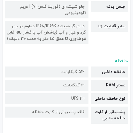
جنس بدنه
جلو شیشه‌ای (گوریلا گلس 7i) | فریم
آلومینیومی
سایر قابلیت ها
دارای گواهینامه IP68/IP69K مقاوم در برابر
گرد و غبار و آب (پاشش آب با فشار بالا؛ قابل
غوطه‌وری تا عمق ۱.۵ متر به مدت ۳۰ دقیقه)
حافظه
حافظه داخلی
۵۱۲ گیگابایت
مقدار RAM
۱۲ گیگابایت
نوع حافظه داخلی
UFS 4.1
پشتیبانی از کارت
فاقد پشتیبانی از کارت حافظه
حافظه جانبی