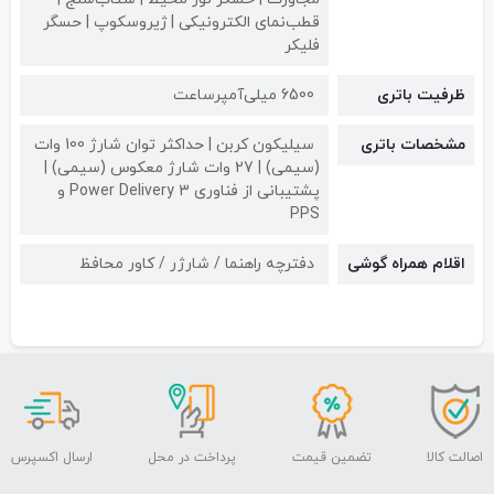
قطب‌نمای الکترونیکی | ژیروسکوپ | حسگر
فلیکر
ظرفیت باتری
6500 میلی‌آمپرساعت
مشخصات باتری
سیلیکون کربن | حداکثر توان شارژ 100 وات
(سیمی) | 27 وات شارژ معکوس (سیمی) |
پشتیبانی از فناوری Power Delivery 3 و
PPS
اقلام همراه گوشی
دفترچه راهنما / شارژر / کاور محافظ
اصالت کالا
تضمین قیمت
پرداخت در محل
ارسال اکسپرس