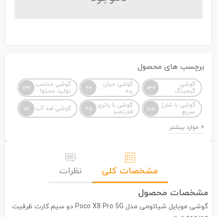
برچسب های محصول
گوشی
گوشی میان
گوشی مناسب
132
99
137
گیمینگ
رده
تولید محتوا
گوشی با شارژ
گوشی با باتری
گوشی ضد آب
112
45
105
سریع
قدرتمند
مشخصات کلی
نظرات
مشخصات محصول
گوشی موبایل شیائومی مدل Poco X8 Pro 5G دو سیم کارت ظرفیت