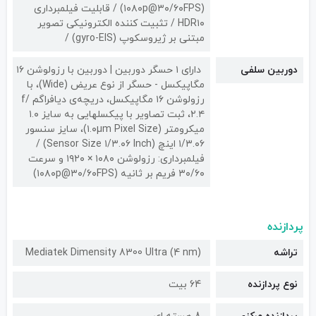
(۱۰۸۰p@۳۰/۶۰FPS) / قابلیت فیلمبرداری
HDR۱۰ / تثبیت کننده الکترونیکی تصویر
مبتنی بر ژیروسکوپ (gyro-EIS) /
دوربین سلفی
دارای ۱ حسگر دوربین | دوربین‌ با رزولوشن ۱۶
مگاپیکسل - حسگر از نوع عریض (Wide)، با
رزولوشن ۱۶ مگاپیکسل، دریچه‌ی دیافراگم f/
۲.۴، ثبت تصاویر با پیکسل‎هایی به سایز ۱.۰
میکرومتر (۱.۰µm Pixel Size)، سایز سنسور
۱/۳.۰۶ اینچ (Sensor Size ۱/۳.۰۶ Inch) /
فیلمبرداری: رزولوشن ۱۰۸۰ × ۱۹۲۰ و سرعت
۳۰/۶۰ فریم بر ثانیه (۱۰۸۰p@۳۰/۶۰FPS)
پردازنده
تراشه
Mediatek Dimensity 8300 Ultra (4 nm)
نوع پردازنده
64 بیت