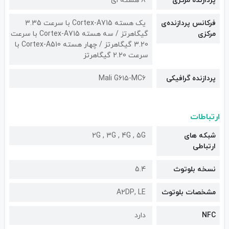
پردازنده مرکزی
8 هسته ای
فرکانس پردازنده‌ی
یک هسته Cortex-A715 با سرعت 3.35
مرکزی
گیگاهرتز / سه هسته Cortex-A715 با سرعت
3.20 گیگاهرتز / چهار هسته Cortex-A510 با
سرعت 2.20 گیگاهرتز
پردازنده گرافیکی
Mali G۶۱۵-MC۶
ارتباطات
شبکه های
2G , 3G , 4G , 5G
ارتباطی
نسخه بلوتوث
5.4
مشخصات بلوتوث
A۲DP, LE
NFC
دارد