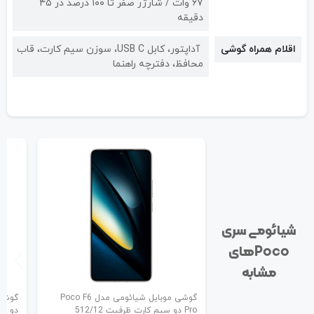
۶۷ وات / شارژر صفر تا ۱۰۰ درصد در ۴۵
دقیقه
اقلام همراه گوشی
آداپتور، کابل USB C، سوزن سیم کارت، قاب
محافظ، دفترچه راهنما
شیائومی سری
Poco‌های
مشابه
گوشی موبایل شیائومی مدل Poco F6
Pro دو سیم کارت ظرفیت 512/12
دو سیم ک