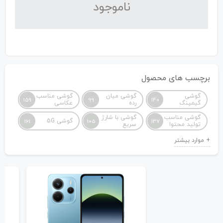
نا‌موجود
برچسب های محصول
گوشی
گوشی میان
گوشی مناسب
159
99
140
گیمینگ
رده
عکاسی
گوشی مناسب
گوشی با شارژ
گوشی 5G
161
105
137
تولید محتوا
سریع