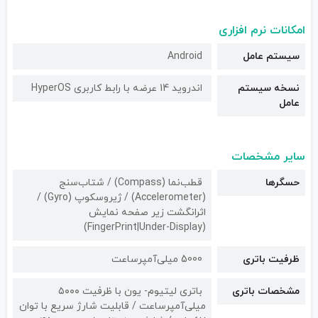
امکانات نرم افزاری
سیستم عامل
Android
نسخه سیستم
اندروید 14 عرضه با رابط کاربری HyperOS
عامل
سایر مشخصات
حسگرها
قطب‌نما (Compass) / شتاب‌سنج
(Accelerometer) / ژیروسکوپ (Gyro) /
اثرانگشت زیر صفحه نمایش
(FingerPrint|Under-Display)
ظرفیت باتری
5000 میلی‌آمپرساعت
مشخصات باتری
باتری لیتیوم‌- یون با ظرفیت ۵۰۰۰
میلی‌آمپرساعت / قابلیت شارژ سریع با توان