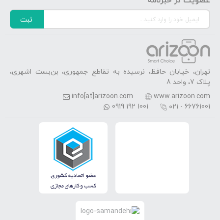
عضویت در خبرنامه
ثبت
تهران، خیابان حافظ، نرسیده به تقاطع جمهوری، بن‌بست اشهری،
پلاک 7، واحد 8
info[at]arizoon.com
www.arizoon.com
0919 192 1001
۰۲۱ - 66761001