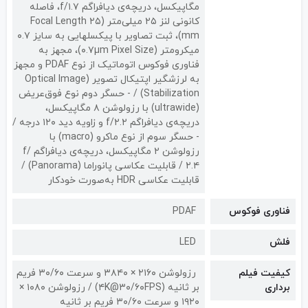
مگاپیکسل، دریچه‌ی دیافراگم f/۱.۷، فاصله
کانونی لنز ۲۵ میلی‌متر (Focal Length ۲۵
mm)، ثبت تصاویر با پیکسل‎هایی به سایز ۰.۷
میکرومتر (۰.۷µm Pixel Size)، مجهز به
فناوری فوکوس اتوماتیک از نوع PDAF و مجهز
به لرزشگیر اپتیکال تصویر (Optical Image
Stabilization) / - حسگر دوم نوع فوق‌عریض
(ultrawide) با رزولوشن ۸ مگاپیکسل،
دریچه‌ی دیافراگم f/۲.۲ و زاویه دید ۱۲۰ درجه /
- حسگر سوم از نوع ماکرو (macro) با
رزولوشن ۲ مگاپیکسل، دریچه‌ی دیافراگم f/
۲.۴ / قابلیت عکاسی پانوراما (Panorama) /
قابلیت عکاسی HDR به‌صورت خودکار
فناوری فوکوس
PDAF
فلش
LED
کیفیت فیلم
رزولوشن ۲۱۶۰ × ۳۸۴۰ و سرعت ۳۰/۶۰ فریم
برداری
بر ثانیه (۴K@۳۰/۶۰FPS) / رزولوشن ۱۰۸۰ ×
۱۹۲۰ و سرعت ۳۰/۶۰ فریم بر ثانیه