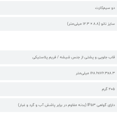
دو سیم‌کارت
سایز نانو (۸.۸ × ۱۲.۳ میلی‌متر)
قاب جلویی و پشتی از جنس شیشه / فریم پلاستیکی
۱۶۸.۶x۷۶.۳x۸.۳ میلی‌متر
۲۰۵ گرم
دارای گواهی IP۵۳ (بدنه مقاوم در برابر پاشش آب و گرد و غبار)