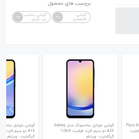
برچسب های محصول
گوشی
گوشی مناسب
93
47
اقتصادی
وب گردی
یائومی مدل Poco X6 5G
گوشی موبایل سامسونگ مدل Galaxy
A25 دو سیم کارت ظرفیت 128/6
گیگابایت - ویتنام
گیگابایت - ویتنام