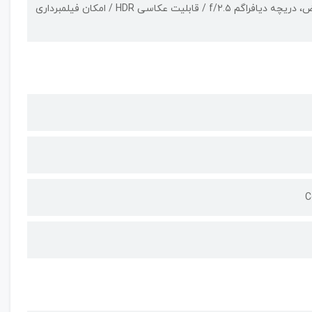
دارای ۱ حسگر دوربین | دوربین با رزولوشن ۱۳ مگاپیکسل، حسگر از نوع عریض، دریچه دیافراگم f/۲.۵ / قابلیت عکاسی HDR / امکان فیلمبرداری