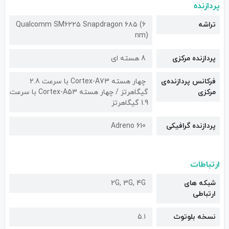
پردازنده
تراشه
Qualcomm SM۶۲۲۵ Snapdragon ۶۸۵ (۶
nm)
پردازنده مرکزی
8 هسته ای
فرکانس پردازنده‌ی
چهار هسته Cortex-A73 با سرعت 2.8
مرکزی
گیگاهرتز / چهار هسته Cortex-A53 با سرعت
1.9 گیگاهرتز
پردازنده گرافیکی
Adreno 610
ارتباطات
شبکه های
2G, 3G, 4G
ارتباطی
نسخه بلوتوث
۵.۱