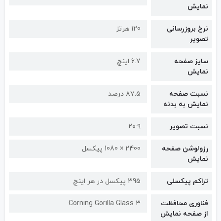
نمایش
نرخ بروزرسانی
120 هرتز
تصویر
سایز صفحه
6.7 اینچ
نمایش
نسبت صفحه
۸۷.۵ درصد
نمایش به بدنه
نسبت تصویر
۲۰:۹
رزولوشن صفحه
2400 × 1080 پیکسل
نمایش
تراکم پیکسلی
395 پیکسل در هر اینچ
فناوری محافظت
Corning Gorilla Glass 3
از صفحه نمایش