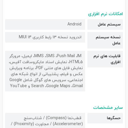
امکانات نرم افزاری
سیستم عامل
Android
نسخه سیستم
اندروید نسخه 13 رابط کاربری MIUI 14
عامل
قابلیت های نرم
MMS ،SMS ،Push Mail ،IM، ایمیل، مرورگر
افزاری
HTML5، نمایش اسناد مایکروسافت آفیس،
نمایش فایل های متنی PDF، برنامه ویرایش
عکس و فیلم، پشتیبانی از انواع شبکه های
اجتماعی، سرویس های گوگل شامل Google
Search ،Google Maps ،Gmail و YouTube
سایر مشخصات
حسگرها
قطب‌نما (Compass) / شتاب‌سنج
(Accelerometer) / مجاورت (Proximity) /