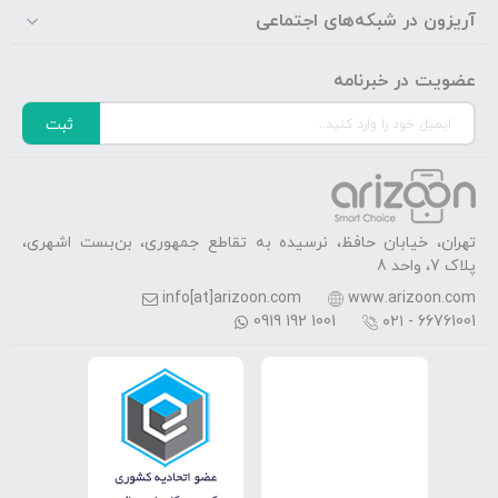
آریزون در شبکه‌های اجتماعی
عضویت در خبرنامه
ثبت
تهران، خیابان حافظ، نرسیده به تقاطع جمهوری، بن‌بست اشهری،
پلاک 7، واحد 8
info[at]arizoon.com
www.arizoon.com
0919 192 1001
۰۲۱ - 66761001