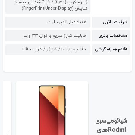
ژیروسکوپ (Gyro) / اثرانگشت زیر صفحه
نمایش (FingerPrint|Under-Display)
ظرفیت باتری
5000 میلی‌آمپرساعت
مشخصات باتری
قابلیت شارژ سریع با توان ۳۳ وات
اقلام همراه گوشی
دفترچه راهنما / شارژر / کاور محافظ
شیائومی سری
Redmi‌های