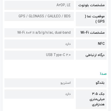
مشخصات بلوتوث
A۲DP, LE
موقعیت نما (
GPS / GLONASS / GALILEO / BDS
GPS )
مشخصات Wi-Fi
Wi-Fi ۸۰۲.۱۱ a/b/g/n/ac, dual-band
NFC
دارد
درگاه ارتباطی
USB Type-C 2.0
صدا
بلندگو
استریو
جک 3.5
دارد
میلی‌متری
هندزفری