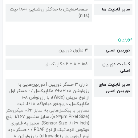
سایر قابلیت ها
صفحه‌نمایش با حداکثر روشنایی ۱۸۰۰ نیت
(nits)
دوربین
دوربین اصلی
3 ماژول دوربین
کیفیت دوربین‌
108 + 8 + 2 مگاپیکسل
اصلی
سایر قابلیت های
دارای ۳ حسگر دوربین | دوربین‌هایی با
دوربین اصلی
رزولوشن ۱۰۸+۸+۲ مگاپیکسل / - حسگر اول
از نوع عریض (Wide)، با رزولوشن ۱۰۸
مگاپیکسل، دریچه‌ی دیافراگم f/۱.۸، ثبت
تصاویر با پیکسل‎‌هایی به سایز ۰.۶۴ میکرومتر
(۰.۶۴µm Pixel Size)، سایز سنسور ۱/۱.۶۷ اینچ
(Sensor Size ۱/۱.۶۷ Inch)، مجهز به فناوری
فوکوس اتوماتیک از نوع PDAF / - حسگر دوم
نوع فوق‌عریض (ultrawide) با رزولوشن ۸