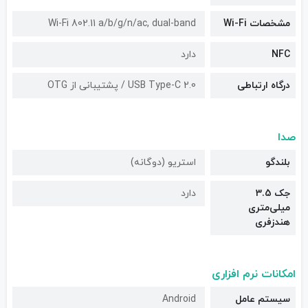
مشخصات Wi-Fi
Wi-Fi 802.11 a/b/g/n/ac, dual-band
NFC
دارد
درگاه ارتباطی
USB Type-C 2.0 / پشتیبانی از OTG
صدا
بلندگو
استریو (دوگانه)
جک 3.5
دارد
میلی‌متری
هندزفری
امکانات نرم افزاری
سیستم عامل
Android