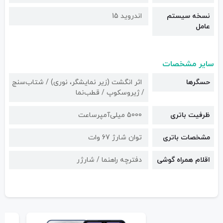
نسخه سیستم
اندروید 15
عامل
سایر مشخصات
حسگرها
اثر انگشت (زیر نمایشگر، نوری) / شتاب‌سنج
/ ژیروسکوپ / قطب‌نما
ظرفیت باتری
5000 میلی‌آمپرساعت
مشخصات باتری
توان شارژ 67 وات
اقلام همراه گوشی
دفترچه راهنما / شارژر