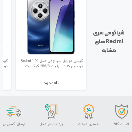
شیائومی سری
Redmi‌های
مشابه
گوشی موبایل شیائومی مدل Redmi 14C
دو سیم کارت ظرفیت 256/8 گیگابایت
دو سیم ک
نا‌موجود
اصالت کالا
تضمین قیمت
پرداخت در محل
ارسال اکسپرس