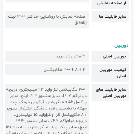
از صفحه نمایش
سایر قابلیت ها
صفحه نمایش با روشنایی حداکثر 1300 نیت
(peak)
دوربین
دوربین اصلی
3 ماژول دوربین
کیفیت دوربین‌
2 + 8 + 200 مگاپیکسل
اصلی
سایر قابلیت های
200 مگاپیکسل لنز واید 23 میلیمتری، دریچه
دوربین اصلی
دیافراگم f/1.7، سایز سنسور 1/1.4 اینچ، سایز
پیکسل 0.56 میکرومتر، فوکوس خودکار چند
جهته با تشخیص فاز، لرزشگیر اپتیکال تصویر
/ 8 مگاپیکسل لنز اولتراواید 15 میلیمتری،
دریچه دیافراگم f/2.2، سایز سنسور 1/4.4
اینچ، سایز پیکسل 1.0 میکرومتر، زاویه دید 120
درجه / 2 مگاپیکسل لنز ماکرو، دریچه دیافراگم