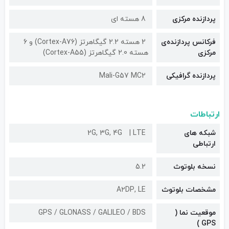
پردازنده مرکزی
8 هسته ای
فرکانس پردازنده‌ی
2 هسته 2.2 گیگاهرتز (Cortex-A76) و 6
مرکزی
هسته 2.0 گیگاهرتز (Cortex-A55)
پردازنده گرافیکی
Mali-G57 MC2
ارتباطات
شبکه های
LTE
2G, 3G, 4G
ارتباطی
نسخه بلوتوث
5.2
مشخصات بلوتوث
A۲DP, LE
موقعیت نما (
GPS / GLONASS / GALILEO / BDS
GPS )