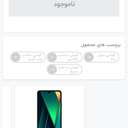
نا‌موجود
برچسب های محصول
گوشی میان
گوشی مناسب
گوشی مناسب
93
161
99
رده
عکاسی
وب گردی
گوشی با شارژ
105
سریع