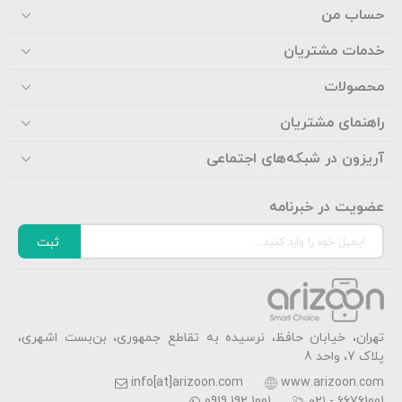
حساب من
خدمات مشتریان
محصولات
راهنمای مشتریان
آریزون در شبکه‌های اجتماعی
عضویت در خبرنامه
ثبت
تهران، خیابان حافظ، نرسیده به تقاطع جمهوری، بن‌بست اشهری،
پلاک 7، واحد 8
info[at]arizoon.com
www.arizoon.com
0919 192 1001
۰۲۱ - 66761001