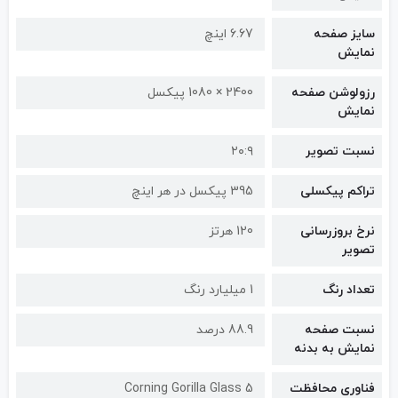
سایز صفحه
6.67 اینچ
نمایش
رزولوشن صفحه
2400 × 1080 پیکسل
نمایش
نسبت تصویر
۲۰:۹
تراکم پیکسلی
395 پیکسل در هر اینچ
نرخ بروزرسانی
120 هرتز
تصویر
تعداد رنگ
1 میلیارد رنگ
نسبت صفحه
88.9 درصد
نمایش به بدنه
فناوری محافظت
Corning Gorilla Glass 5