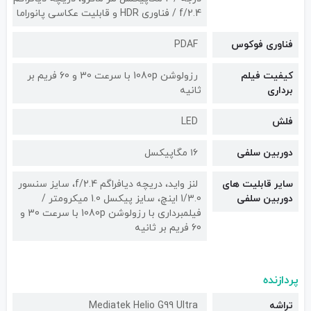
f/2.4 / فناوری HDR و قابلیت عکاسی پانوراما
فناوری فوکوس
PDAF
کیفیت فیلم
رزولوشن 1080p با سرعت 30 و 60 فریم بر
برداری
ثانیه
فلش
LED
دوربین سلفی
۱۶ مگاپیکسل
سایر قابلیت های
لنز واید، دریچه دیافراگم f/2.4، سایز سنسور
دوربین سلفی
1/3.0 اینچ، سایز پیکسل 1.0 میکرومتر /
فیلمبرداری با رزولوشن 1080p با سرعت 30 و
60 فریم بر ثانیه
پردازنده
تراشه
Mediatek Helio G99 Ultra