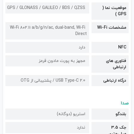
موقعیت نما (
GPS / GLONASS / GALILEO / BDS / QZSS
GPS )
مشخصات Wi-Fi
Wi-Fi ۸۰۲.۱۱ a/b/g/n/ac, dual-band, Wi-Fi
Direct
NFC
دارد
فناوری های
مجهز به پورت مادون قرمز
ارتباطی
درگاه ارتباطی
USB Type-C 2.0 / پشتیبانی از OTG
صدا
بلندگو
استریو (دوگانه)
جک 3.5
ندارد
میلی‌متری