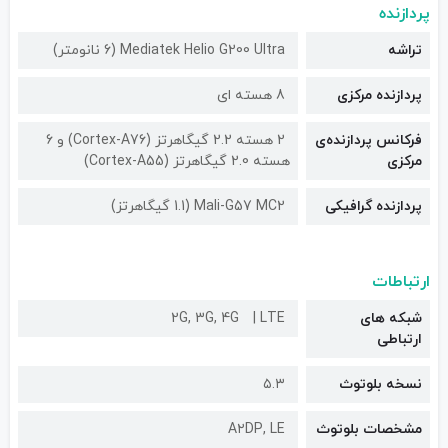
پردازنده
تراشه
Mediatek Helio G200 Ultra (6 نانومتر)
پردازنده مرکزی
8 هسته ای
فرکانس پردازنده‌ی
2 هسته 2.2 گیگاهرتز (Cortex-A76) و 6
مرکزی
هسته 2.0 گیگاهرتز (Cortex-A55)
پردازنده گرافیکی
Mali-G57 MC2 (1.1 گیگاهرتز)
ارتباطات
شبکه های
LTE
2G, 3G, 4G
ارتباطی
نسخه بلوتوث
۵.۳
مشخصات بلوتوث
A۲DP, LE