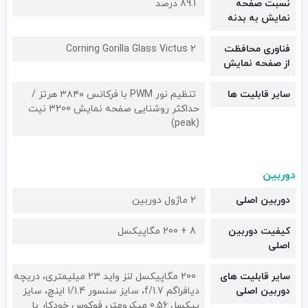
نسبت صفحه
89.1 درصد
نمایش به بدنه
فناوری محافظت
Corning Gorilla Glass Victus 2
از صفحه نمایش
سایر قابلیت ها
تنظیم نور PWM با فرکانس ۳۸۴۰ هرتز /
حداکثر روشنایی صفحه نمایش 3200 نیت
(peak)
دوربین
دوربین اصلی
2 ماژول دوربین
کیفیت دوربین‌
8 + 200 مگاپیکسل
اصلی
سایر قابلیت های
200 مگاپیکسل لنز واید 23 میلیمتری، دریچه
دوربین اصلی
دیافراگم f/1.7، سایز سنسور 1/1.4 اینچ، سایز
پیکسل 0.56 میکرومتر، فوکوس خودکار با