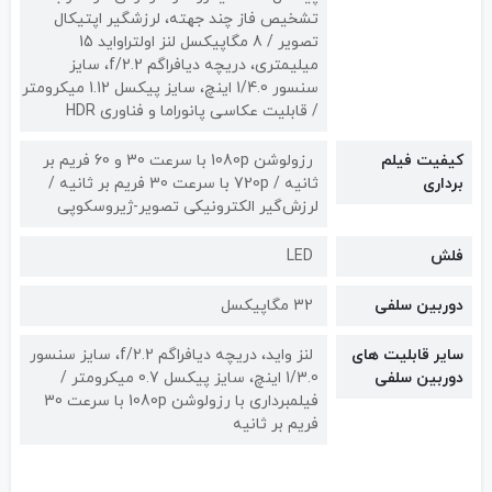
تشخیص فاز چند جهته، لرزشگیر اپتیکال
تصویر / 8 مگاپیکسل لنز اولتراواید 15
میلیمتری، دریچه دیافراگم f/2.2، سایز
سنسور 1/4.0 اینچ، سایز پیکسل 1.12 میکرومتر
/ قابلیت عکاسی پانوراما و فناوری HDR
کیفیت فیلم
رزولوشن 1080p با سرعت 30 و 60 فریم بر
برداری
ثانیه / 720p با سرعت 30 فریم بر ثانیه /
لرزش‌گیر الکترونیکی تصویر-ژیروسکوپی
فلش
LED
دوربین سلفی
32 مگاپیکسل
سایر قابلیت های
لنز واید، دریچه دیافراگم f/2.2، سایز سنسور
دوربین سلفی
1/3.0 اینچ، سایز پیکسل 0.7 میکرومتر /
فیلمبرداری با رزولوشن 1080p با سرعت 30
فریم بر ثانیه