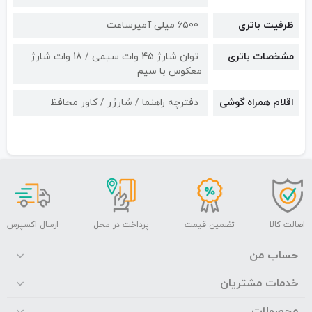
ظرفیت باتری
6500 میلی آمپرساعت
مشخصات باتری
توان شارژ 45 وات سیمی / 18 وات شارژ
معکوس با سیم
اقلام همراه گوشی
دفترچه راهنما / شارژر / کاور محافظ
اصالت کالا
تضمین قیمت
پرداخت در محل
ارسال اکسپرس
حساب من
خدمات مشتریان
محصولات