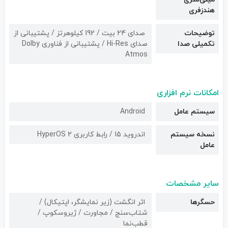
هندزفری
توضیحات
صدای 24 بیت / 192 کیلوهرتز / پشتیبانی از
تکمیلی صدا
صدای Hi-Res / پشتیبانی از فناوری Dolby
Atmos
امکانات نرم افزاری
سیستم عامل
Android
نسخه سیستم
اندروید 15 / رابط کاربری HyperOS 2
عامل
سایر مشخصات
حسگرها
اثر انگشت (زیر نمایشگر، اپتیکال) /
شتاب‌سنج / مجاورت / ژیروسکوپ /
قطب‌نما