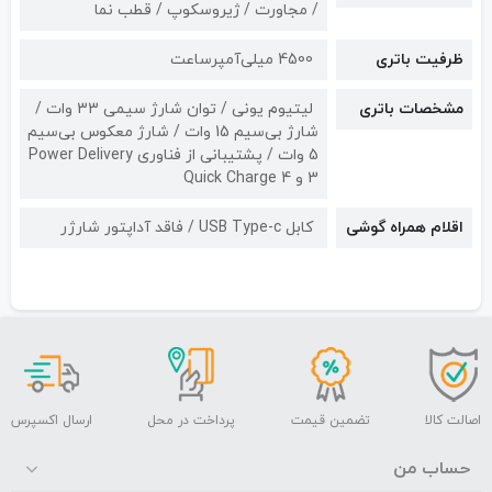
/ مجاورت / ژیروسکوپ / قطب نما
ظرفیت باتری
4500 میلی‌آمپرساعت
مشخصات باتری
لیتیوم یونی / توان شارژ سیمی 33 وات /
شارژ بی‌سیم 15 وات / شارژ معکوس بی‌سیم
5 وات / پشتیبانی از فناوری Power Delivery
3 و Quick Charge 4
اقلام همراه گوشی
کابل USB Type-c / فاقد آداپتور شارژر
اصالت کالا
تضمین قیمت
پرداخت در محل
ارسال اکسپرس
حساب من