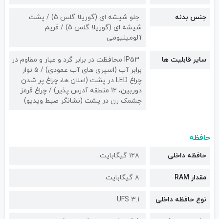
جنس بدنه
جلو شیشه ای (گوریلا گلس 5) / پشت
شیشه ای (گوریلا گلس 5) / فریم
آلومینیومی
سایر قابلیت ها
IP53 محافظت در برابر گرد و غبار و مقاوم در
برابر آب (اسپری های آب عمودی) / 5 نوار
چراغ LED در پشت (اعلان ها، چراغ پر شدن
دوربین، 12 منطقه آدرس پذیر) / چراغ قرمز
چشمک زن در پشت (نشانگر ضبط ویدیو)
حافظه
حافظه داخلی
۱۲۸ گیگابایت
مقدار RAM
۸ گیگابایت
نوع حافظه داخلی
UFS 3.1