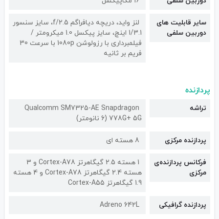
دوربین سلفی
۱۶ مگاپیکسل
سایر قابلیت های
لنز واید، دریچه دیافراگم f/2.5، سایز سنسور
دوربین سلفی
1/3.1 اینچ، سایز پیکسل 1.0 میکرومتر /
فیلمبرداری با رزولوشن 1080p با سرعت 30
فریم بر ثانیه
پردازنده
تراشه
Qualcomm SM7325-AE Snapdragon
778G+ 5G (6 نانومتر)
پردازنده مرکزی
8 هسته ای
فرکانس پردازنده‌ی
1 هسته 2.5 گیگاهرتز Cortex-A78 و 3
مرکزی
هسته 2.4 گیگاهرتز Cortex-A78 و 4 هسته
1.9 گیگاهرتز Cortex-A55
پردازنده گرافیکی
Adreno 642L