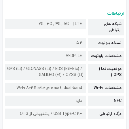
ارتباطات
شبکه های
LTE
2G , 3G , 4G , 5G
ارتباطی
نسخه بلوتوث
5.2
مشخصات بلوتوث
A۲DP, LE
موقعیت نما (
GPS (L1) / GLONASS (L1) / BDS (B1I+B1c) /
GALILEO (E1) / QZSS (L1)
GPS )
مشخصات Wi-Fi
Wi-Fi 802.11 a/b/g/n/ac/6, dual-band
NFC
دارد
درگاه ارتباطی
USB Type-C 2.0 / پشتیبانی از OTG