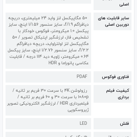
اصلی
سایر قابلیت های
50 مگاپیکسل لنز واید 24 میلیمتری، دریچه
دوربین اصلی
دیافراگم f/1.9، سایز سنسور 1/1.56 اینچ، سایز
پیکسل 1.0 میکرومتر، فوکوس خودکار با
تشخیص فاز، لرزشگیر اپتیکال تصویر / 50
مگاپیکسل لنز اولتراواید، دریچه دیافراگم
f/2.2، سایز سنسور 1/2.76 اینچ، سایز پیکسل
0.64 میکرومتر، زاویه دید 114 درجه / قابلیت
عکاسی پانوراما و HDR
فناوری فوکوس
PDAF
کیفیت فیلم
رزولوشن 4K با سرعت 30 فریم بر ثانیه /
برداری
1080p با سرعت 30 و 60 فریم بر ثانیه /
فیلمبرداری HDR / لرزشگیر الکترونیکی تصویر
ژیروسکوپی
فلش
LED