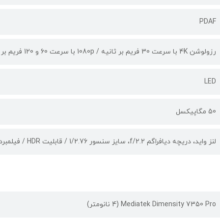
PDAF
رزولوشن 4K با سرعت 30 فریم بر ثانیه / 1080p با سرعت 60 و 120 فریم بر ثانیه / فیلمبرداری HDR / لرزشگیر الکترونیکی تصویر ژیروسکوپی
LED
50 مگاپیکسل
لنز واید، دریچه دیافراگم f/2.2، سایز سنسور 1/2.76 / قابلیت HDR / فیلمبرداری با رزولوشن 4K با سرعت 30 فریم بر ثانیه
Mediatek Dimensity 7350 Pro (4 نانومتر)