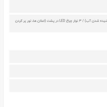
دارای گواهی IP54 محافظت شده در برابر گرد و غبار و مقاوم در برابر آب (پاشیده شدن آب) / 3 نوار چراغ LED در پشت (اعلان ها، نور پر کردن