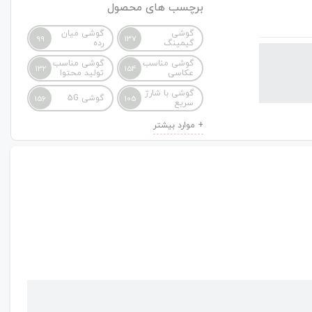
برچسب های محصول
گوشی
گوشی میان
99
137
گیمینگ
رده
گوشی مناسب
گوشی مناسب
132
154
عکاسی
تولید محتوا
گوشی با شارژ
گوشی 5G
156
105
سریع