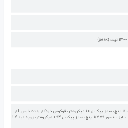
50 مگاپیکسل لنز واید 24 میلیمتری، دریچه دیافراگم f/1.9، سایز سنسور 1/1.56 اینچ، سایز پیکسل 1.0 میکرومتر، فوکوس خودکار با تشخیص فاز،
لرزشگیر اپتیکال تصویر / 50 مگاپیکسل لنز اولتراواید، دریچه دیافراگم f/2.2، سایز سنسور 1/2.76 اینچ، سایز پیکسل 0.64 میکرومتر، زاویه دید 114