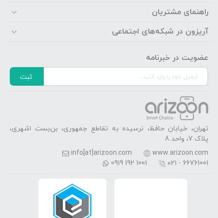
راهنمای مشتریان
آریزون در شبکه‌های اجتماعی
عضویت در خبرنامه
ثبت
تهران، خیابان حافظ، نرسیده به تقاطع جمهوری، بن‌بست اشهری،
پلاک 7، واحد 8
info[at]arizoon.com
www.arizoon.com
0919 192 1001
۰۲۱ - 66761001