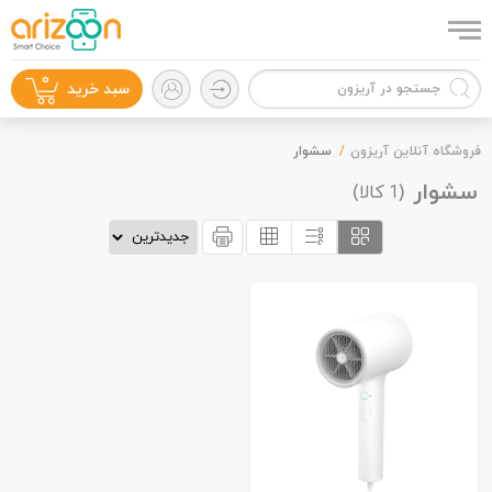
0
سبد خرید
فروشگاه آنلاین آریزون
سشوار
سشوار
(
کالا)
1
گوشی موبایل
لوازم جانبی
زون