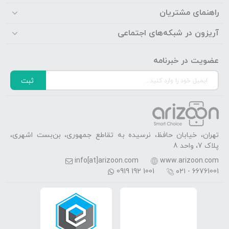
راهنمای مشتریان
آریزون در شبکه‌های اجتماعی
عضویت در خبرنامه
ثبت
تهران، خیابان حافظ، نرسیده به تقاطع جمهوری، بن‌بست اشهری،
پلاک 7، واحد 8
info[at]arizoon.com
www.arizoon.com
0919 192 1001
۰۲۱ - 66761001