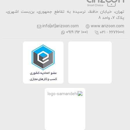
تهران، خیابان حافظ، نرسیده به تقاطع جمهوری، بن‌بست اشهری،
پلاک 7، واحد 8
info[at]arizoon.com
www.arizoon.com
0919 192 1001
۰۲۱ - 66761001