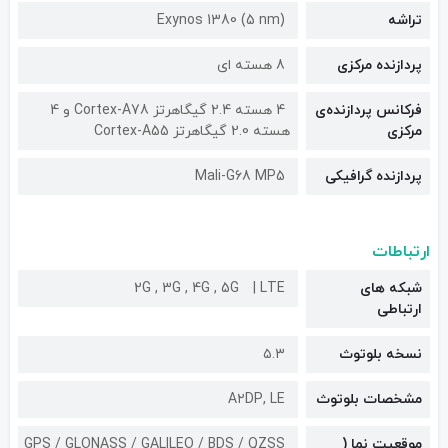
تراشه
Exynos 1380 (5 nm)
پردازنده مرکزی
8 هسته ای
فرکانس پردازنده‌ی
4 هسته 2.4 گیگاهرتز Cortex-A78 و 4
مرکزی
هسته 2.0 گیگاهرتز Cortex-A55
پردازنده گرافیکی
Mali-G68 MP5
ارتباطات
شبکه های
LTE
2G , 3G , 4G , 5G
ارتباطی
نسخه بلوتوث
۵.۳
مشخصات بلوتوث
A۲DP, LE
موقعیت نما (
GPS / GLONASS / GALILEO / BDS / QZSS