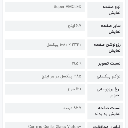
نوع صفحه
Super AMOLED
نمایش
سایز صفحه
6.7 اینچ
نمایش
رزولوشن صفحه
۲۳۴۰ × ۱۰۸۰ پیکسل
نمایش
نسبت تصویر
۱۹.۵:۹
تراکم پیکسلی
385 پیکسل در هر اینچ
نرخ بروزرسانی
120 هرتز
تصویر
نسبت صفحه
86.7 درصد
نمایش به بدنه
فناوری محافظت
+Corning Gorilla Glass Victus