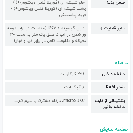
جنس بدنه
جلو شیشه ای (گوریلا گلس ویکتوس+) /
پشت شیشه ای (گوریلا گلس ویکتوس+) /
فریم پلاستیکی
سایر قابلیت ها
دارای گواهینامه IP67 (مقاومت در برابر غوطه
ور شدن در آب تا عمق یک متر به مدت 30
دقیقه و مقاومت کامل در برابر گرد و غبار)
حافظه
حافظه داخلی
۲۵۶ گیگابایت
مقدار RAM
۸ گیگابایت
پشتیبانی از کارت
microSDXC، درگاه مشترک با سیم کارت
حافظه جانبی
صفحه نمایش