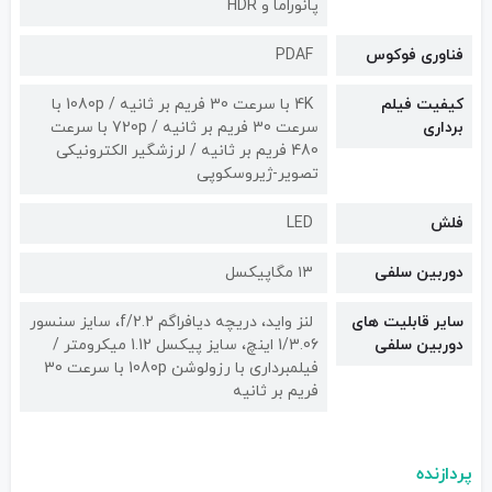
پانوراما و HDR
فناوری فوکوس
PDAF
کیفیت فیلم
4K با سرعت 30 فریم بر ثانیه / 1080p با
برداری
سرعت 30 فریم بر ثانیه / 720p با سرعت
480 فریم بر ثانیه / لرزشگیر الکترونیکی
تصویر-ژیروسکوپی
فلش
LED
دوربین سلفی
۱۳ مگاپیکسل
سایر قابلیت های
لنز واید، دریچه دیافراگم f/2.2، سایز سنسور
دوربین سلفی
1/3.06 اینچ، سایز پیکسل 1.12 میکرومتر /
فیلمبرداری با رزولوشن 1080p با سرعت 30
فریم بر ثانیه
پردازنده