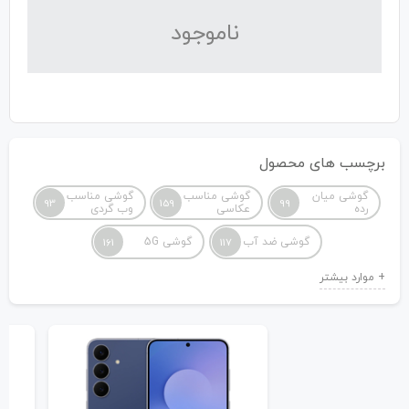
نا‌موجود
برچسب های محصول
گوشی میان
گوشی مناسب
گوشی مناسب
93
159
99
رده
عکاسی
وب گردی
گوشی ضد آب
گوشی 5G
161
117