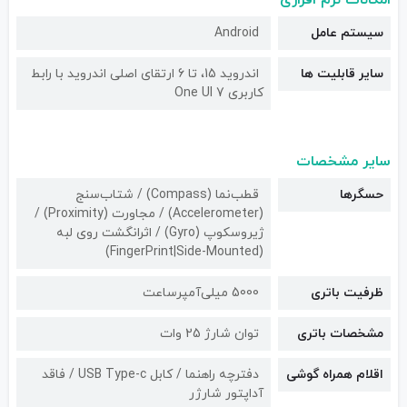
امکانات نرم افزاری
سیستم عامل
Android
سایر قابلیت ها
اندروید 15، تا 6 ارتقای اصلی اندروید با رابط
کاربری One UI 7
سایر مشخصات
حسگرها
قطب‌نما (Compass) / شتاب‌سنج
(Accelerometer) / مجاورت (Proximity) /
ژیروسکوپ (Gyro) / اثرانگشت روی لبه
(FingerPrint|Side-Mounted)
ظرفیت باتری
5000 میلی‌آمپرساعت
مشخصات باتری
توان شارژ 25 وات
اقلام همراه گوشی
دفترچه راهنما / کابل USB Type-c / فاقد
آداپتور شارژر