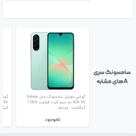
سامسونگ سری
A‌های مشابه
گوشی موبایل سامسونگ مدل Galaxy
A26 5G دو سیم کارت ظرفیت 128/6
گیگابایت - ویتنام
گیگاب
نا‌موجود